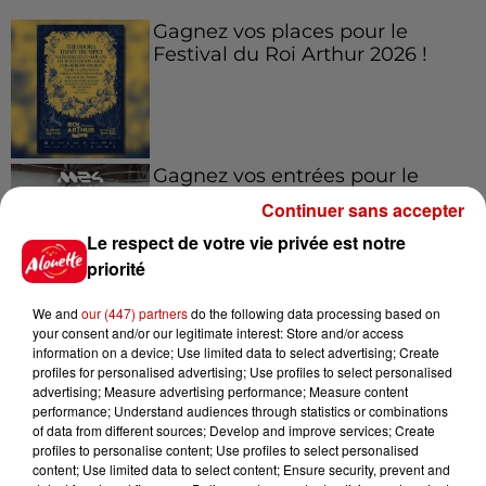
Gagnez vos places pour le
Festival du Roi Arthur 2026 !
Gagnez vos entrées pour le
Musée du Sport Automobile au
Continuer sans accepter
Mans !
Le respect de votre vie privée est notre
priorité
We and
our (447) partners
do the following data processing based on
Alouette vous invite à
your consent and/or our legitimate interest: Store and/or access
Futuroscope Xperiences !
information on a device; Use limited data to select advertising; Create
profiles for personalised advertising; Use profiles to select personalised
advertising; Measure advertising performance; Measure content
performance; Understand audiences through statistics or combinations
of data from different sources; Develop and improve services; Create
profiles to personalise content; Use profiles to select personalised
Le Duel - Gagnez votre balade
content; Use limited data to select content; Ensure security, prevent and