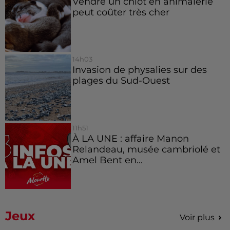
Vendre un chiot en animalerie
peut coûter très cher
14h03
Invasion de physalies sur des
plages du Sud-Ouest
11h51
À LA UNE : affaire Manon
Relandeau, musée cambriolé et
Amel Bent en...
Jeux
Voir plus