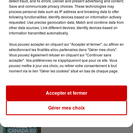
en jet ski !
detect fraud, and fix errors; Deliver and present advertising and content;
Save and communicate privacy choices. These technologies may
process personal data such as IP address and browsing data to offer
following functionalities: Identify devices based on information actively
requested; Use precise geolocation data; Match and combine data from
other data sources; Link different devices; Identify devices based on
information transmitted automatically.
Podcasts
Vous pouvez accepter en cliquant sur "Accepter et fermer", ou affiner en
Voir plus
sélectionnant les finalités et/ou partenaires dans "Gérer mes choix".
Vous pouvez également refuser en cliquant sur "Continuer sans
accepter". Vos préférences ne s'appliqueront que pour ce site. Vous
Kelly Massol, figure
pouvez mettre à jour vos choix, ou retirer votre consentement à tout
emblématique de
moment via le lien "Gérer les cookies" situé en bas de chaque page.
l'entrepreneuriat féminin
Accepter et fermer
Aménager un school bus au
Canada et accueillir les bleus à
Gérer mes choix
Boston,...