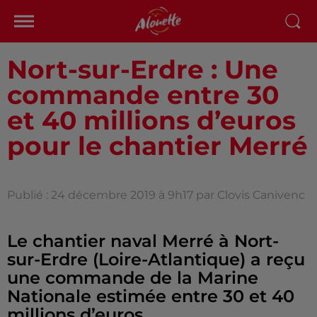
Nort-sur-Erdre : Une
commande entre 30
et 40 millions d’euros
pour le chantier Merré
Publié : 24 décembre 2019 à 9h17 par Clovis Canivenc
Le chantier naval Merré à Nort-
sur-Erdre (Loire-Atlantique) a reçu
une commande de la Marine
Nationale estimée entre 30 et 40
millions d’euros.