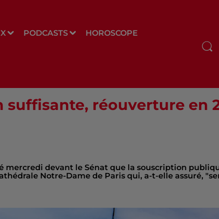
UX
PODCASTS
HOROSCOPE
 suffisante, réouverture en 
gé mercredi devant le Sénat que la souscription publiq
cathédrale Notre-Dame de Paris qui, a-t-elle assuré, "se