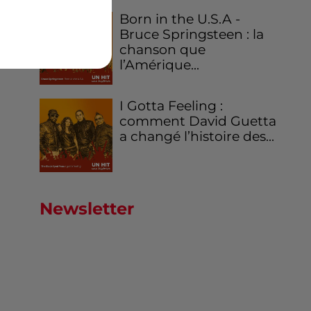
Born in the U.S.A -
Bruce Springsteen : la
chanson que
l’Amérique...
I Gotta Feeling :
comment David Guetta
a changé l’histoire des...
Newsletter