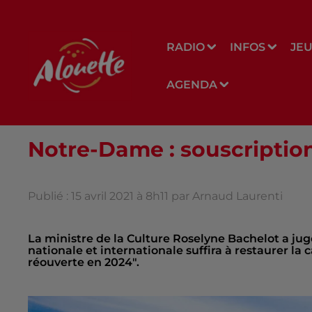
RADIO
INFOS
JE
AGENDA
Notre-Dame : souscription
Publié : 15 avril 2021 à 8h11 par Arnaud Laurenti
La ministre de la Culture Roselyne Bachelot a ju
nationale et internationale suffira à restaurer la 
réouverte en 2024".