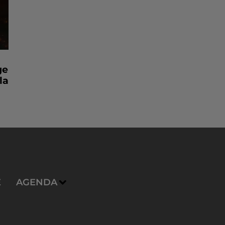
ge
la
E
AGENDA