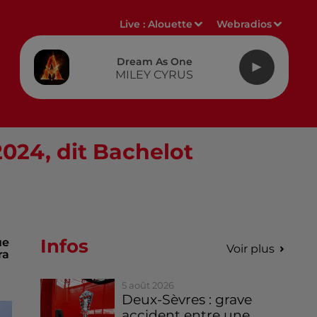
Live :
Alouette
Webradios
Dream As One
MILEY CYRUS
2024, dit Bachelot
Infos
ue
Voir plus
ra
5 août 2026
Deux-Sèvres : grave
accident entre une