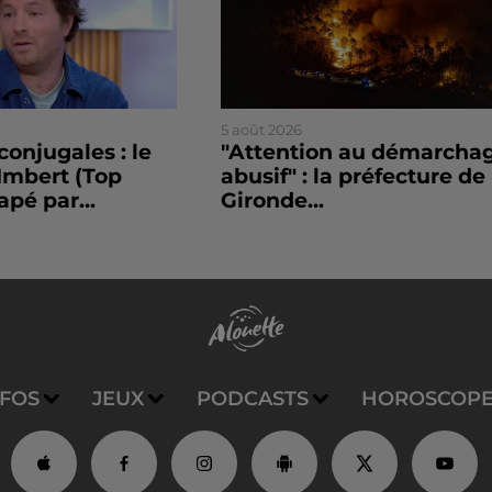
5 août 2026
conjugales : le
"Attention au démarcha
Imbert (Top
abusif" : la préfecture de 
apé par...
Gironde...
NFOS
JEUX
PODCASTS
HOROSCOP