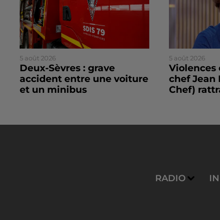
5 août 2026
5 août 2026
Deux-Sèvres : grave
Violences 
accident entre une voiture
chef Jean 
et un minibus
Chef) rattr
RADIO
I