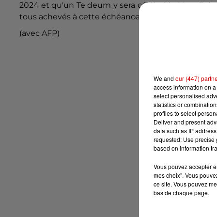
2024 et qu'un Te deum y sera célébré le 16 avril de
tous achevés à cette échéance.
(avec AFP)
We and
our (447) partn
access information on a 
select personalised ad
statistics or combinatio
profiles to select person
Deliver and present adv
data such as IP address 
requested; Use precise g
based on information tra
Vous pouvez accepter en 
mes choix". Vous pouvez
ce site. Vous pouvez met
bas de chaque page.