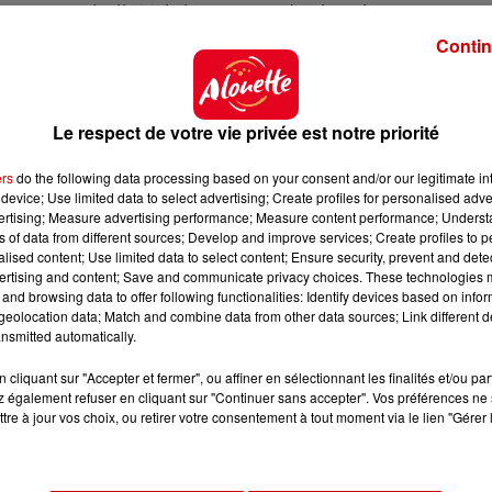
 cette année-là. Mais les travaux du chantier ne seront 
Contin
Le respect de votre vie privée est notre priorité
ers
do the following data processing based on your consent and/or our legitimate int
device; Use limited data to select advertising; Create profiles for personalised adver
vertising; Measure advertising performance; Measure content performance; Unders
ns of data from different sources; Develop and improve services; Create profiles to 
alised content; Use limited data to select content; Ensure security, prevent and detect
ertising and content; Save and communicate privacy choices. These technologies
and browsing data to offer following functionalities: Identify devices based on infor
eolocation data; Match and combine data from other data sources; Link different de
nsmitted automatically.
cliquant sur "Accepter et fermer", ou affiner en sélectionnant les finalités et/ou pa
 également refuser en cliquant sur "Continuer sans accepter". Vos préférences ne 
tre à jour vos choix, ou retirer votre consentement à tout moment via le lien "Gérer 