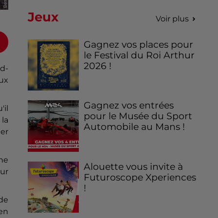
Jeux
Voir plus
Gagnez vos places pour
le Festival du Roi Arthur
2026 !
id-
eux
Gagnez vos entrées
'il
pour le Musée du Sport
 la
Automobile au Mans !
ger
ne
Alouette vous invite à
our
Futuroscope Xperiences
!
 de
 en