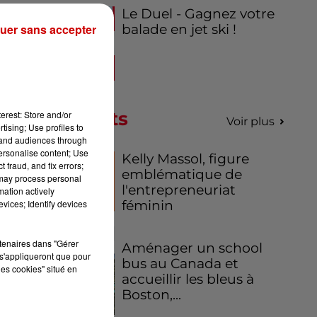
pas
Le Duel - Gagnez votre
uer sans accepter
balade en jet ski !
Podcasts
erest: Store and/or
Voir plus
tising; Use profiles to
tand audiences through
personalise content; Use
Kelly Massol, figure
 fraud, and fix errors;
emblématique de
 may process personal
l'entrepreneuriat
mation actively
vices; Identify devices
féminin
rtenaires dans "Gérer
Aménager un school
s'appliqueront que pour
bus au Canada et
les cookies" situé en
accueillir les bleus à
Boston,...