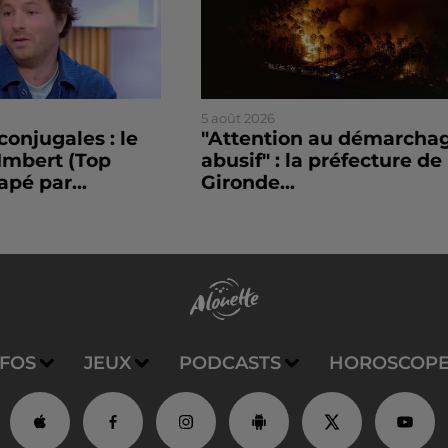
5 août 2026
conjugales : le
"Attention au démarcha
Imbert (Top
abusif" : la préfecture de 
apé par...
Gironde...
NFOS
JEUX
PODCASTS
HOROSCOP