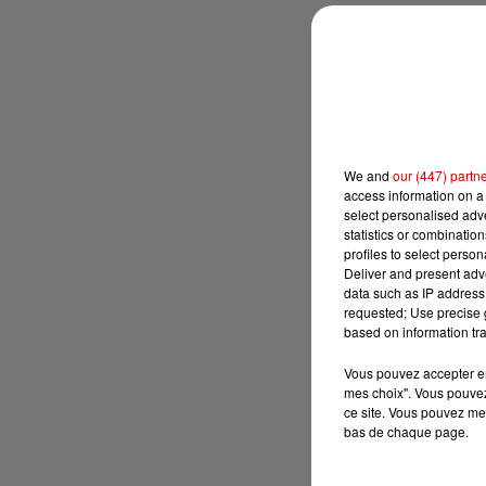
We and
our (447) partn
access information on a 
select personalised ad
statistics or combinatio
profiles to select person
Deliver and present adv
data such as IP address 
requested; Use precise g
based on information tra
Vous pouvez accepter en 
mes choix". Vous pouvez
ce site. Vous pouvez met
bas de chaque page.