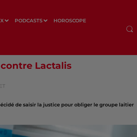
UX
PODCASTS
HOROSCOPE
 contre Lactalis
UET
cidé de saisir la justice pour obliger le groupe laitier