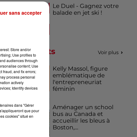
Le Duel - Gagnez votre
uer sans accepter
balade en jet ski !
Podcasts
erest: Store and/or
Voir plus
tising; Use profiles to
tand audiences through
personalise content; Use
Kelly Massol, figure
 fraud, and fix errors;
emblématique de
 may process personal
l'entrepreneuriat
mation actively
vices; Identify devices
féminin
rtenaires dans "Gérer
Aménager un school
s'appliqueront que pour
bus au Canada et
les cookies" situé en
accueillir les bleus à
Boston,...