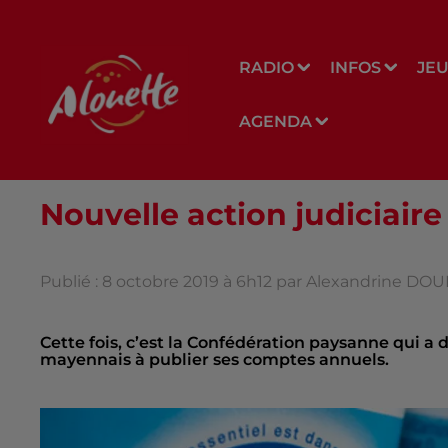
RADIO
INFOS
JE
AGENDA
Nouvelle action judiciaire
Publié : 8 octobre 2019 à 6h12 par Alexandrine DO
Cette fois, c’est la Confédération paysanne qui a dé
mayennais à publier ses comptes annuels.