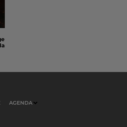
ge
la
E
AGENDA