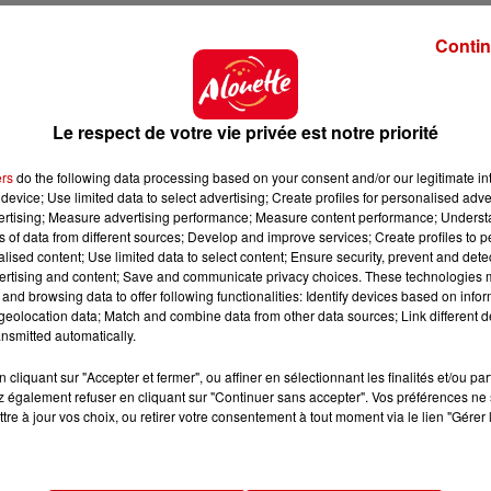
Contin
Le respect de votre vie privée est notre priorité
ers
do the following data processing based on your consent and/or our legitimate int
device; Use limited data to select advertising; Create profiles for personalised adver
vertising; Measure advertising performance; Measure content performance; Unders
ns of data from different sources; Develop and improve services; Create profiles to 
alised content; Use limited data to select content; Ensure security, prevent and detect
ertising and content; Save and communicate privacy choices. These technologies
and browsing data to offer following functionalities: Identify devices based on infor
eolocation data; Match and combine data from other data sources; Link different de
nsmitted automatically.
cliquant sur "Accepter et fermer", ou affiner en sélectionnant les finalités et/ou pa
 également refuser en cliquant sur "Continuer sans accepter". Vos préférences ne 
tre à jour vos choix, ou retirer votre consentement à tout moment via le lien "Gérer 