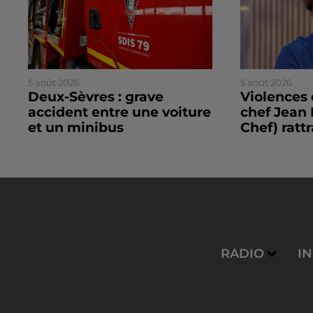
5 août 2026
5 août 2026
Deux-Sèvres : grave
Violences 
accident entre une voiture
chef Jean 
et un minibus
Chef) rattr
RADIO
I