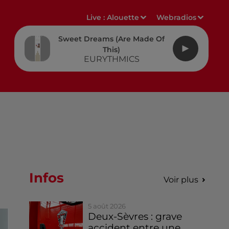
Live :
Alouette
Webradios
Sweet Dreams (are Made Of
This)
EURYTHMICS
Infos
Voir plus
5 août 2026
Deux-Sèvres : grave
accident entre une