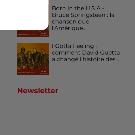
Born in the U.S.A -
Bruce Springsteen : la
chanson que
l’Amérique...
I Gotta Feeling :
comment David Guetta
a changé l’histoire des...
Newsletter