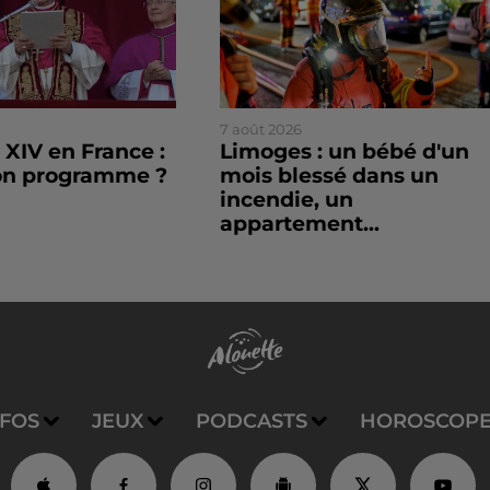
7 août 2026
XIV en France :
Limoges : un bébé d'un
son programme ?
mois blessé dans un
incendie, un
appartement...
NFOS
JEUX
PODCASTS
HOROSCOP