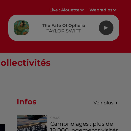
Live :
Alouette
Webradios
The Fate Of Ophelia
TAYLOR SWIFT
llectivités
Infos
Voir plus
9h45
Cambriolages : plus de
18 000 logements visités