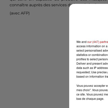
connaître auprès des services de leur région".
(avec AFP)
We and
our (447) partn
access information on a 
select personalised ad
statistics or combinatio
profiles to select person
Deliver and present adv
data such as IP address 
requested; Use precise g
based on information tra
Vous pouvez accepter en 
mes choix". Vous pouvez
ce site. Vous pouvez met
bas de chaque page.