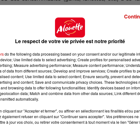
Contin
Le respect de votre vie privée est notre priorité
ers
do the following data processing based on your consent and/or our legitimate int
device; Use limited data to select advertising; Create profiles for personalised adver
vertising; Measure advertising performance; Measure content performance; Unders
ns of data from different sources; Develop and improve services; Create profiles to 
alised content; Use limited data to select content; Ensure security, prevent and detect
ertising and content; Save and communicate privacy choices. These technologies
and browsing data to offer following functionalities: Identify devices based on infor
eolocation data; Match and combine data from other data sources; Link different de
nsmitted automatically.
cliquant sur "Accepter et fermer", ou affiner en sélectionnant les finalités et/ou pa
 également refuser en cliquant sur "Continuer sans accepter". Vos préférences ne 
tre à jour vos choix, ou retirer votre consentement à tout moment via le lien "Gérer 