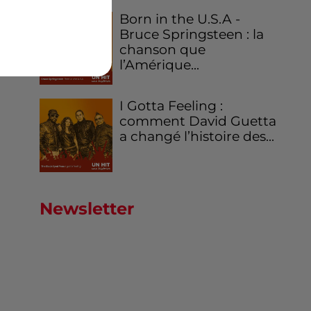
Born in the U.S.A -
Bruce Springsteen : la
chanson que
l’Amérique...
I Gotta Feeling :
comment David Guetta
a changé l’histoire des...
Newsletter