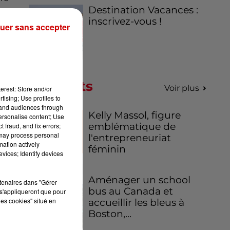
Destination Vacances :
inscrivez-vous !
uer sans accepter
Podcasts
Voir plus
erest: Store and/or
tising; Use profiles to
tand audiences through
Kelly Massol, figure
personalise content; Use
emblématique de
 fraud, and fix errors;
 may process personal
l'entrepreneuriat
mation actively
féminin
vices; Identify devices
Aménager un school
rtenaires dans "Gérer
bus au Canada et
s'appliqueront que pour
les cookies" situé en
accueillir les bleus à
Boston,...