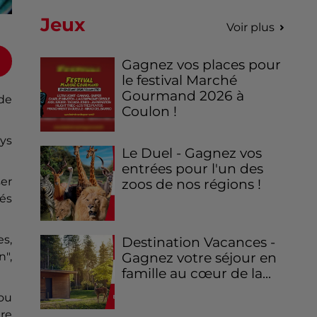
Jeux
Voir plus
Gagnez vos places pour
le festival Marché
Gourmand 2026 à
de
Coulon !
ays
Le Duel - Gagnez vos
entrées pour l'un des
ser
zoos de nos régions !
hés
es,
Destination Vacances -
n",
Gagnez votre séjour en
famille au cœur de la...
 ou
re