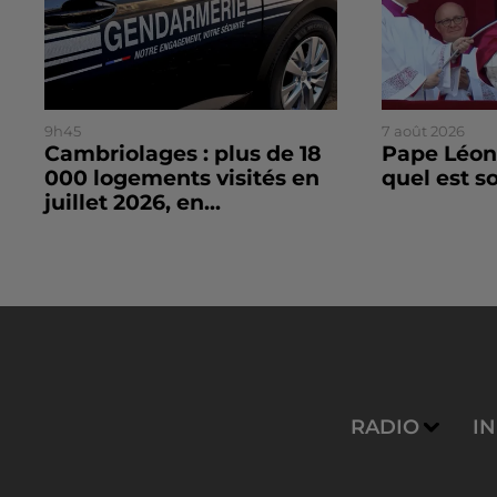
9h45
7 août 2026
Cambriolages : plus de 18
Pape Léon 
000 logements visités en
quel est 
juillet 2026, en...
RADIO
I