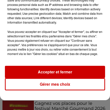
Save and communicate privacy choices. These technologies may
process personal data such as IP address and browsing data to offer
following functionalities: Identify devices based on information actively
requested; Use precise geolocation data; Match and combine data from
other data sources; Link different devices; Identify devices based on
22 juin 2026
information transmitted automatically.
"Se qualifier pour l’épreuve des poteaux,
c’est magique" : le...
Vous pouvez accepter en cliquant sur "Accepter et fermer", ou affiner en
Guillaume, auto-entrepreneur en créations bois dans
sélectionnant les finalités et/ou partenaires dans "Gérer mes choix".
Vous pouvez également refuser en cliquant sur "Continuer sans
le Morbihan, affronte les mythiques poteaux de Koh-
accepter". Vos préférences ne s'appliqueront que pour ce site. Vous
Lanta ce mardi 23 juin sur TF1. Le finaliste de la 28e...
pouvez mettre à jour vos choix, ou retirer votre consentement à tout
moment via le lien "Gérer les cookies" situé en bas de chaque page.
Accepter et fermer
1
2
3
4
5
Gérer mes choix
Jeux
Voir plus
Gagnez vos places pour le
festival Marché Gourmand 2026