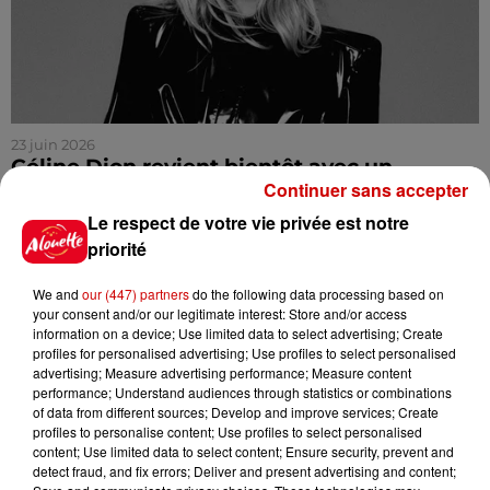
23 juin 2026
Céline Dion revient bientôt avec un
Continuer sans accepter
nouveau titre : "Bonjour,...
"Bonjour, pardon, merci", c'est le nom de la prochaine
Le respect de votre vie privée est notre
chanson de Céline Dion co-produite par Ycare et
priorité
Renaud Rebillaud. Cette ballade sortira le 3 juillet...
We and
our (447) partners
do the following data processing based on
your consent and/or our legitimate interest: Store and/or access
information on a device; Use limited data to select advertising; Create
profiles for personalised advertising; Use profiles to select personalised
advertising; Measure advertising performance; Measure content
performance; Understand audiences through statistics or combinations
of data from different sources; Develop and improve services; Create
profiles to personalise content; Use profiles to select personalised
content; Use limited data to select content; Ensure security, prevent and
detect fraud, and fix errors; Deliver and present advertising and content;