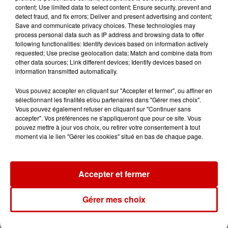
content; Use limited data to select content; Ensure security, prevent and
detect fraud, and fix errors; Deliver and present advertising and content;
Destination Vacances : inscrivez-
Save and communicate privacy choices. These technologies may
vous !
process personal data such as IP address and browsing data to offer
following functionalities: Identify devices based on information actively
requested; Use precise geolocation data; Match and combine data from
other data sources; Link different devices; Identify devices based on
information transmitted automatically.
Vous pouvez accepter en cliquant sur "Accepter et fermer", ou affiner en
sélectionnant les finalités et/ou partenaires dans "Gérer mes choix".
Podcasts
Voir plus
Vous pouvez également refuser en cliquant sur "Continuer sans
accepter". Vos préférences ne s'appliqueront que pour ce site. Vous
pouvez mettre à jour vos choix, ou retirer votre consentement à tout
Kelly Massol, figure
moment via le lien "Gérer les cookies" situé en bas de chaque page.
emblématique de
l'entrepreneuriat féminin
Accepter et fermer
Gérer mes choix
Aménager un school bus au
Canada et accueillir les bleus à
Boston,...