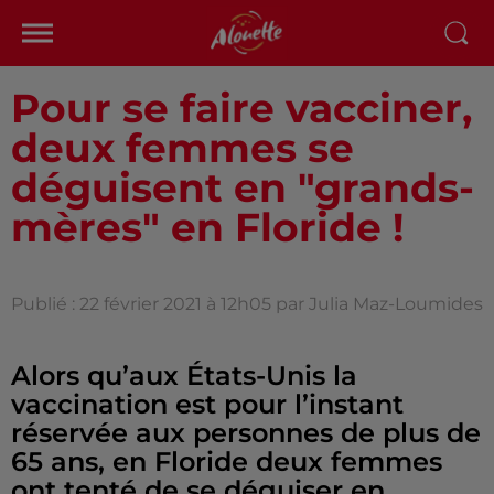
Pour se faire vacciner,
deux femmes se
déguisent en "grands-
mères" en Floride !
Publié : 22 février 2021 à 12h05 par Julia Maz-Loumides
Alors qu’aux États-Unis la
vaccination est pour l’instant
réservée aux personnes de plus de
65 ans, en Floride deux femmes
ont tenté de se déguiser en