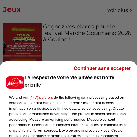
Jeux
Voir plus
Gagnez vos places pour le
festival Marché Gourmand 2026
à Coulon !
Le Duel - Gagnez vos entrées
Continuer sans accepter
pour l'un des zoos de nos
Le respect de votre vie privée est notre
régions !
priorité
We and
our (447) partners
do the following data processing based on
your consent and/or our legitimate interest: Store and/or access
Destination Vacances - Gagnez
information on a device; Use limited data to select advertising; Create
profiles for personalised advertising; Use profiles to select personalised
votre séjour en famille au cœur
advertising; Measure advertising performance; Measure content
de la...
performance; Understand audiences through statistics or combinations
of data from different sources; Develop and improve services; Create
profiles to personalise content; Use profiles to select personalised