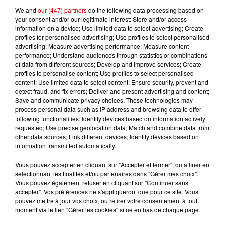
à Coulon !
We and
our (447) partners
do the following data processing based on
your consent and/or our legitimate interest: Store and/or access
information on a device; Use limited data to select advertising; Create
profiles for personalised advertising; Use profiles to select personalised
advertising; Measure advertising performance; Measure content
Le Duel - Gagnez vos entrées
performance; Understand audiences through statistics or combinations
pour l'un des zoos de nos
of data from different sources; Develop and improve services; Create
régions !
profiles to personalise content; Use profiles to select personalised
content; Use limited data to select content; Ensure security, prevent and
detect fraud, and fix errors; Deliver and present advertising and content;
Save and communicate privacy choices. These technologies may
process personal data such as IP address and browsing data to offer
Destination Vacances - Gagnez
following functionalities: Identify devices based on information actively
votre séjour en famille au cœur
requested; Use precise geolocation data; Match and combine data from
de la...
other data sources; Link different devices; Identify devices based on
information transmitted automatically.
Vous pouvez accepter en cliquant sur "Accepter et fermer", ou affiner en
sélectionnant les finalités et/ou partenaires dans "Gérer mes choix".
Destination Vacances : inscrivez-
Vous pouvez également refuser en cliquant sur "Continuer sans
vous !
accepter". Vos préférences ne s'appliqueront que pour ce site. Vous
pouvez mettre à jour vos choix, ou retirer votre consentement à tout
moment via le lien "Gérer les cookies" situé en bas de chaque page.