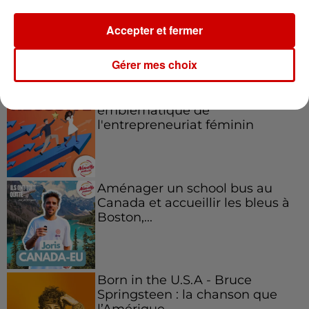
Accepter et fermer
Podcasts
Voir plus
Gérer mes choix
Kelly Massol, figure
emblématique de
l'entrepreneuriat féminin
Aménager un school bus au
Canada et accueillir les bleus à
Boston,...
Born in the U.S.A - Bruce
Springsteen : la chanson que
l’Amérique...