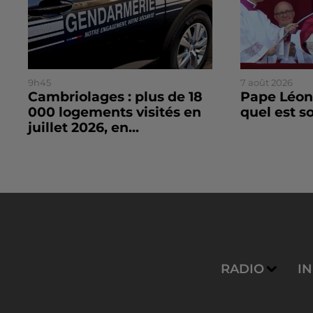
9h45
7 août 2026
Cambriolages : plus de 18
Pape Léon 
000 logements visités en
quel est 
juillet 2026, en...
RADIO
I