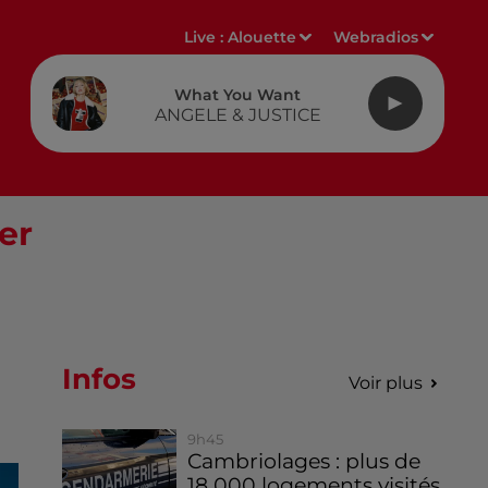
Live :
Alouette
Webradios
What You Want
ANGELE & JUSTICE
er
Infos
Voir plus
9h45
Cambriolages : plus de
18 000 logements visités