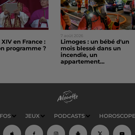
7 août 2026
XIV en France :
Limoges : un bébé d'un
son programme ?
mois blessé dans un
incendie, un
appartement...
NFOS
JEUX
PODCASTS
HOROSCOP