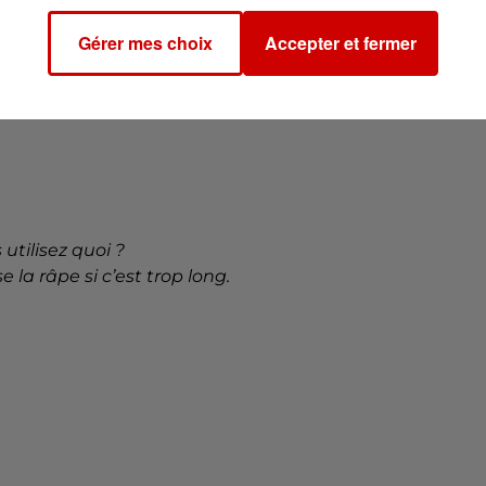
 3, 2021
Gérer mes choix
Accepter et fermer
teur du crime se tire une balle au visage après les fait
utilisez quoi ?
e la râpe si c’est trop long.