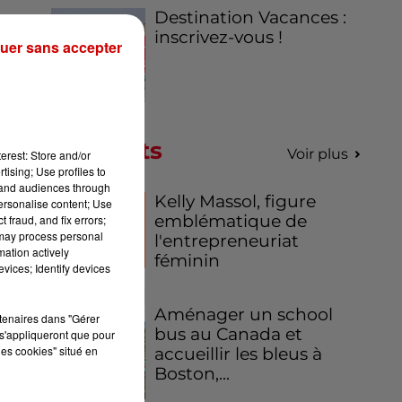
Destination Vacances :
inscrivez-vous !
uer sans accepter
Podcasts
Voir plus
erest: Store and/or
tising; Use profiles to
tand audiences through
Kelly Massol, figure
personalise content; Use
emblématique de
 fraud, and fix errors;
 may process personal
l'entrepreneuriat
mation actively
féminin
vices; Identify devices
Aménager un school
rtenaires dans "Gérer
bus au Canada et
s'appliqueront que pour
les cookies" situé en
accueillir les bleus à
Boston,...