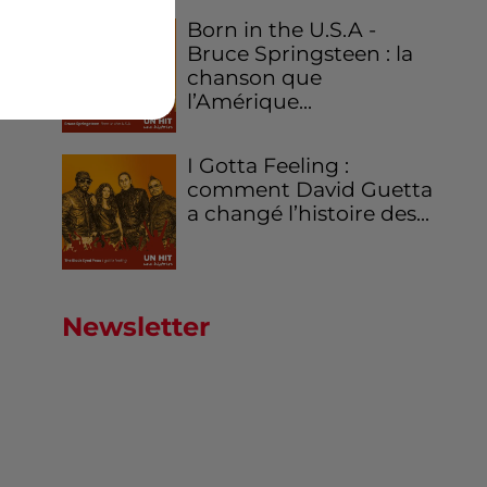
Born in the U.S.A -
Bruce Springsteen : la
chanson que
l’Amérique...
s
I Gotta Feeling :
comment David Guetta
a changé l’histoire des...
Newsletter