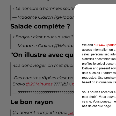
« Le nombre d’hommes souhaitant faire une vas
— Madame Clairon (@Madame_Clairon)
February
Salade complète ?
« Bonjour c’est pour un soin ? »
pic.twitter.com/T
We and
our (447) partn
— Madame Clairon (@Madame_Clairon)
February
access information on a 
"On illustre avec quoi Roger ?"
select personalised ad
statistics or combinatio
profiles to select person
-Dis donc Roger, on met quoi comme photo pour l’art
Deliver and present adv
data such as IP address 
requested; Use precise g
-Des carottes râpées c’est pas mal non?
based on information tra
Bravo
@20Minutes
????‍@
pic.twitter.com/xT
Vous pouvez accepter en 
— ???????????????????????????? ??????????????????
mes choix". Vous pouvez
Le bon rayon
ce site. Vous pouvez met
bas de chaque page.
Ça devient n’importe quoi
pic.twitter.com/TIlNtH