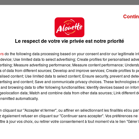
ectomie a presque doublé »
pic.twitter.com/GWc8rjnla0
Contin
 3, 2021
Le respect de votre vie privée est notre priorité
ldsPqpwSq
ers
do the following data processing based on your consent and/or our legitimate int
 3, 2021
device; Use limited data to select advertising; Create profiles for personalised adver
vertising; Measure advertising performance; Measure content performance; Unders
ns of data from different sources; Develop and improve services; Create profiles to 
alised content; Use limited data to select content; Ensure security, prevent and detect
icle sur les filles qui ne s’épilent plus le maillot?
ertising and content; Save and communicate privacy choices. These technologies
and browsing data to offer following functionalities: Identify devices based on infor
eolocation data; Match and combine data from other data sources; Link different de
nsmitted automatically.
WmlwbCwP
cliquant sur "Accepter et fermer", ou affiner en sélectionnant les finalités et/ou pa
?????????????? (@a2linefrancois)
February 3, 2021
 également refuser en cliquant sur "Continuer sans accepter". Vos préférences ne 
tre à jour vos choix, ou retirer votre consentement à tout moment via le lien "Gérer 
rw33