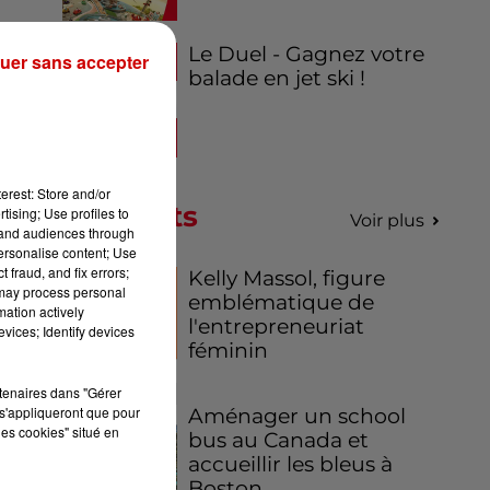
Le Duel - Gagnez votre
uer sans accepter
balade en jet ski !
erest: Store and/or
Podcasts
tising; Use profiles to
Voir plus
tand audiences through
personalise content; Use
 fraud, and fix errors;
Kelly Massol, figure
 may process personal
emblématique de
mation actively
l'entrepreneuriat
vices; Identify devices
féminin
rtenaires dans "Gérer
s'appliqueront que pour
Aménager un school
les cookies" situé en
bus au Canada et
accueillir les bleus à
Boston,...