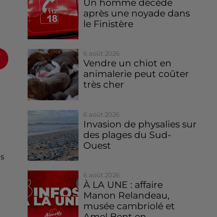
Un homme décède
après une noyade dans
le Finistère
6 août 2026
Vendre un chiot en
animalerie peut coûter
très cher
s
6 août 2026
Invasion de physalies sur
des plages du Sud-
Ouest
es
6 août 2026
À LA UNE : affaire
Manon Relandeau,
musée cambriolé et
Amel Bent en...