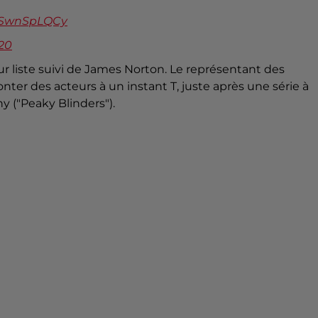
/cSwnSpLQCy
20
ur liste suivi de James Norton. Le représentant des
onter des acteurs à un instant T, juste après une série à
y ("Peaky Blinders").