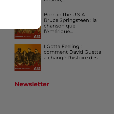
Born in the U.S.A -
Bruce Springsteen : la
chanson que
l’Amérique...
I Gotta Feeling :
comment David Guetta
a changé l’histoire des...
Newsletter