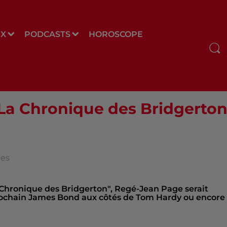
UX
PODCASTS
HOROSCOPE
"La Chronique des Bridgerton
des
a Chronique des Bridgerton", Regé-Jean Page serait
rochain James Bond aux côtés de Tom Hardy ou encore