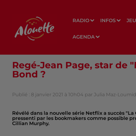
RADIO
INFOS
JE
AGENDA
Regé-Jean Page, star de 
Bond ?
Publié : 8 janvier 2021 à 10h04 par Julia Maz-Loumi
Révélé dans la nouvelle série Netflix a succès "L
pressenti par les bookmakers comme possible p
Cillian Murphy.