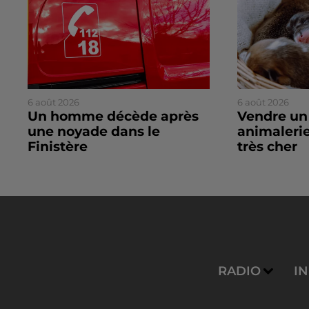
6 août 2026
6 août 2026
Un homme décède après
Vendre un
une noyade dans le
animalerie
Finistère
très cher
RADIO
I