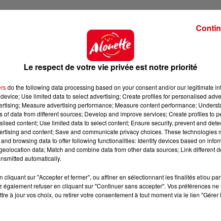
Contin
Le respect de votre vie privée est notre priorité
ers
do the following data processing based on your consent and/or our legitimate int
device; Use limited data to select advertising; Create profiles for personalised adver
vertising; Measure advertising performance; Measure content performance; Unders
ns of data from different sources; Develop and improve services; Create profiles to 
alised content; Use limited data to select content; Ensure security, prevent and detect
ertising and content; Save and communicate privacy choices. These technologies
and browsing data to offer following functionalities: Identify devices based on infor
eolocation data; Match and combine data from other data sources; Link different de
nsmitted automatically.
cliquant sur "Accepter et fermer", ou affiner en sélectionnant les finalités et/ou pa
 également refuser en cliquant sur "Continuer sans accepter". Vos préférences ne 
tre à jour vos choix, ou retirer votre consentement à tout moment via le lien "Gérer 