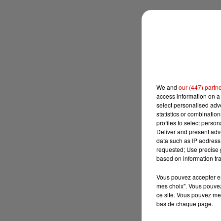
We and
our (447) partn
access information on a 
select personalised ad
statistics or combinatio
profiles to select person
Deliver and present adv
data such as IP address 
requested; Use precise g
based on information tra
Vous pouvez accepter en 
mes choix". Vous pouvez
ce site. Vous pouvez met
bas de chaque page.