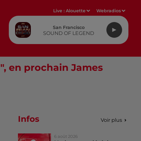
Live :
Alouette
Webradios
San Francisco
SOUND OF LEGEND
", en prochain James
Infos
Voir plus
6 août 2026