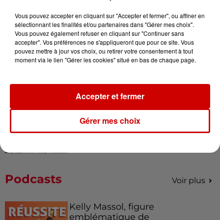
Vous pouvez accepter en cliquant sur "Accepter et fermer", ou affiner en
sélectionnant les finalités et/ou partenaires dans "Gérer mes choix".
Destination Vacances - Gagnez
Vous pouvez également refuser en cliquant sur "Continuer sans
votre séjour en famille au cœur
accepter". Vos préférences ne s'appliqueront que pour ce site. Vous
de la...
pouvez mettre à jour vos choix, ou retirer votre consentement à tout
moment via le lien "Gérer les cookies" situé en bas de chaque page.
Accepter et fermer
Destination Vacances : inscrivez-
vous !
Gérer mes choix
Podcasts
Voir plus
Kelly Massol, figure
emblématique de