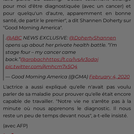
pour moi d'être diagnostiquée (avec un cancer) et
pour quelqu'un d'autre, apparemment en bonne
santé, de partir le premier", a dit
Shannen
Doherty sur
"Good Morning America".
.
@ABC
NEWS EXCLUSIVE:
@DohertyShannen
opens up about her private health battle. “I’m
stage four – my cancer came
back.”
@arobach
https://t.co/IvsAr3odaj
pic.twitter.com/Amhcm7x5Q4
— Good Morning America (@GMA)
February 4, 2020
L'actrice a aussi expliqué qu'elle n'avait pas voulu
parler de sa maladie pour prouver qu'elle était encore
capable de travailler. "Notre vie ne s'arrête pas à la
minute où nous apprenons le diagnostic. Il nous
reste un peu de temps devant nous", a-t-elle insisté.
(avec AFP)