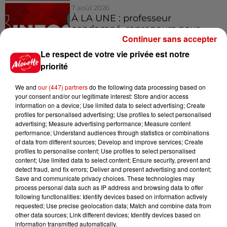
7 août 2026
À LA UNE : professeur
condamné, repreneurs pour
Continuer sans accepter
Duralex et la...
Le respect de votre vie privée est notre
priorité
We and
our (447) partners
do the following data processing based on
Jeux
Voir plus
your consent and/or our legitimate interest: Store and/or access
information on a device; Use limited data to select advertising; Create
profiles for personalised advertising; Use profiles to select personalised
Gagnez vos places pour le
advertising; Measure advertising performance; Measure content
festival Marché Gourmand 2026
performance; Understand audiences through statistics or combinations
of data from different sources; Develop and improve services; Create
à Coulon !
profiles to personalise content; Use profiles to select personalised
content; Use limited data to select content; Ensure security, prevent and
detect fraud, and fix errors; Deliver and present advertising and content;
Save and communicate privacy choices. These technologies may
process personal data such as IP address and browsing data to offer
Le Duel - Gagnez vos entrées
following functionalities: Identify devices based on information actively
pour l'un des zoos de nos
requested; Use precise geolocation data; Match and combine data from
régions !
other data sources; Link different devices; Identify devices based on
information transmitted automatically.