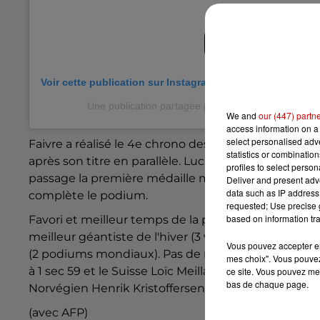
Voir cette publication sur Instagram
Une publication partagée par Mathieu Faivre (@mat
We and
our (447) partn
access information on a 
select personalised ad
Faivre a réalisé le 4e chrono des deux manches po
statistics or combinatio
après son titre en parallèle. Luca De Aliprandini,
profiles to select person
passage la première médaille mondiale de sa carriè
Deliver and present adv
data such as IP address 
complète le podium.
requested; Use precise g
based on information tra
Favori et meilleur temps de la première manche, Alexi
meilleur géantiste de l'hiver (3 victoires) n'a toujo
Vous pouvez accepter en 
(2 podiums mondiaux). Pas de médaille non plus pour l
mes choix". Vous pouvez
à 1 sec 59 et le Suisse Loïc Meillard (23 ans) est 5e à
ce site. Vous pouvez met
bas de chaque page.
Norvégien Henrik Kristoffersen, tenant du titre, qui
(avec AFP)