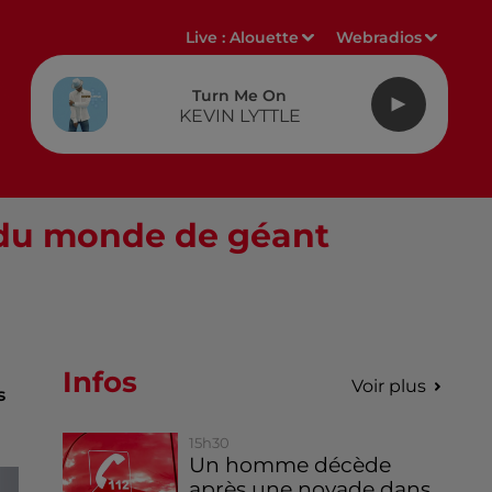
Live :
Alouette
Webradios
Turn Me On
KEVIN LYTTLE
n du monde de géant
Infos
Voir plus
s
15h30
Un homme décède
après une noyade dans