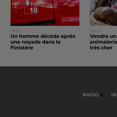
15h30
14h48
Un homme décède après
Vendre un
une noyade dans le
animalerie
Finistère
très cher
RADIO
I