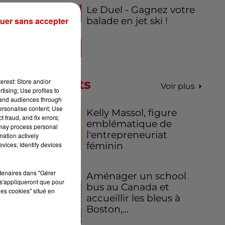
Le Duel - Gagnez votre
uer sans accepter
balade en jet ski !
Podcasts
erest: Store and/or
Voir plus
tising; Use profiles to
tand audiences through
,
personalise content; Use
Kelly Massol, figure
 fraud, and fix errors;
emblématique de
 may process personal
l'entrepreneuriat
mation actively
vices; Identify devices
féminin
Le
e
rtenaires dans "Gérer
Aménager un school
4e
s'appliqueront que pour
bus au Canada et
les cookies" situé en
accueillir les bleus à
Boston,...