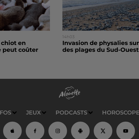
14h03
 chiot en
Invasion de physalies sur
 peut coûter
des plages du Sud-Ouest
NFOS
JEUX
PODCASTS
HOROSCOP