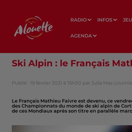
RADIO
INFOS
JE
AGENDA
Ski Alpin : le Français M
Publié : 19 février 2021 à 15h00 par Julia Maz-Loumi
Le Français Mathieu Faivre est devenu, ce vendre
des Championnats du monde de ski alpin de Corti
de ces Mondiaux après son titre en parallèle mard