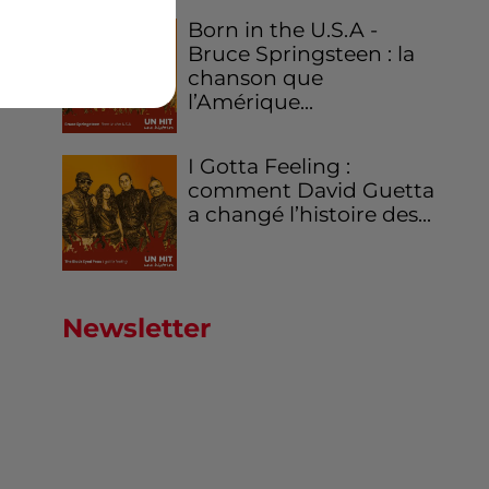
Born in the U.S.A -
Bruce Springsteen : la
chanson que
l’Amérique...
I Gotta Feeling :
comment David Guetta
a changé l’histoire des...
Newsletter