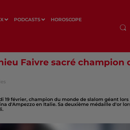
UX
PODCASTS
HOROSCOPE
athieu Faivre sacré champio
des
di 19 février, champion du monde de slalom géant lors
na d'Ampezzo en Italie. Sa deuxième médaille d'or lor
i.