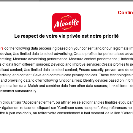
Contin
Le respect de votre vie privée est notre priorité
hfaivre)
ers
do the following data processing based on your consent and/or our legitimate int
device; Use limited data to select advertising; Create profiles for personalised adver
vertising; Measure advertising performance; Measure content performance; Unders
ur remporter sa deuxième médaille d'or de ces Mondiaux
ns of data from different sources; Develop and improve services; Create profiles to 
 30 ans, termine vice-champion du monde, remportant au
alised content; Use limited data to select content; Ensure security, prevent and detect
re. L'Autrichien Marco Schwarz, titré en combiné,
ertising and content; Save and communicate privacy choices. These technologies
and browsing data to offer following functionalities: Identify devices based on infor
eolocation data; Match and combine data from other data sources; Link different de
nsmitted automatically.
s Pinturault est sorti de piste alors qu'il était en tête. 
urs pas remporté le titre mondial dans sa discipline favorit
cliquant sur "Accepter et fermer", ou affiner en sélectionnant les finalités et/ou pa
es autres favoris : le Croate Filip Zubcic (28 ans) finit 
 également refuser en cliquant sur "Continuer sans accepter". Vos préférences ne 
 1 sec 77, alors que la saison galère continue pour le
tre à jour vos choix, ou retirer votre consentement à tout moment via le lien "Gérer 
 termine 9e à 2 min 53.