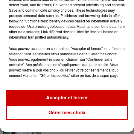
Le Duel - Gagnez votre balade
detect fraud, and fix errors; Deliver and present advertising and content;
en jet ski !
Save and communicate privacy choices. These technologies may
process personal data such as IP address and browsing data to offer
following functionalities: Identify devices based on information actively
requested; Use precise geolocation data; Match and combine data from
other data sources; Link different devices; Identify devices based on
information transmitted automatically.
Vous pouvez accepter en cliquant sur "Accepter et fermer", ou affiner en
Podcasts
Voir plus
sélectionnant les finalités et/ou partenaires dans "Gérer mes choix".
Vous pouvez également refuser en cliquant sur "Continuer sans
accepter". Vos préférences ne s'appliqueront que pour ce site. Vous
Kelly Massol, figure
pouvez mettre à jour vos choix, ou retirer votre consentement à tout
emblématique de
moment via le lien "Gérer les cookies" situé en bas de chaque page.
l'entrepreneuriat féminin
Accepter et fermer
Aménager un school bus au
Gérer mes choix
Canada et accueillir les bleus à
Boston,...