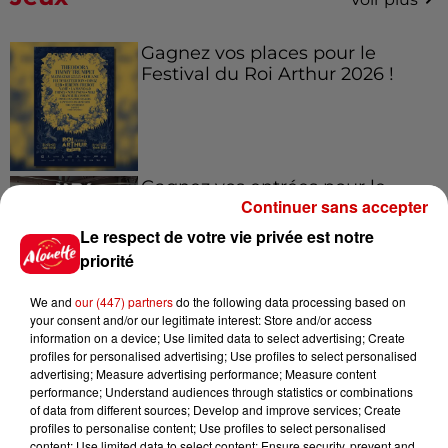
Gagnez vos places pour le
Festival du Roi Arthur 2026 !
Gagnez vos entrées pour le
Continuer sans accepter
Musée du Sport Automobile au
Mans !
Le respect de votre vie privée est notre
priorité
We and
our (447) partners
do the following data processing based on
Alouette vous invite à
your consent and/or our legitimate interest: Store and/or access
information on a device; Use limited data to select advertising; Create
Futuroscope Xperiences !
profiles for personalised advertising; Use profiles to select personalised
advertising; Measure advertising performance; Measure content
performance; Understand audiences through statistics or combinations
of data from different sources; Develop and improve services; Create
profiles to personalise content; Use profiles to select personalised
content; Use limited data to select content; Ensure security, prevent and