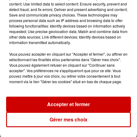
content; Use limited data to select content; Ensure security, prevent and
detect fraud, and fix errors; Deliver and present advertising and content;
Le Duel - Gagnez votre balade
Save and communicate privacy choices. These technologies may
en jet ski !
process personal data such as IP address and browsing data to offer
following functionalities: Identify devices based on information actively
requested; Use precise geolocation data; Match and combine data from
other data sources; Link different devices; Identify devices based on
information transmitted automatically.
Vous pouvez accepter en cliquant sur "Accepter et fermer", ou affiner en
sélectionnant les finalités et/ou partenaires dans "Gérer mes choix".
Podcasts
Voir plus
Vous pouvez également refuser en cliquant sur "Continuer sans
accepter". Vos préférences ne s'appliqueront que pour ce site. Vous
pouvez mettre à jour vos choix, ou retirer votre consentement à tout
Kelly Massol, figure
moment via le lien "Gérer les cookies" situé en bas de chaque page.
emblématique de
l'entrepreneuriat féminin
Accepter et fermer
Gérer mes choix
Aménager un school bus au
Canada et accueillir les bleus à
Boston,...