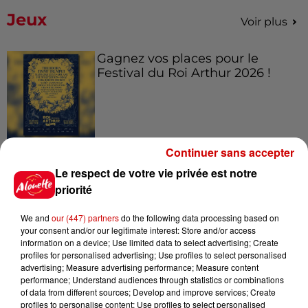
Jeux
Voir plus
Gagnez vos places pour le
Festival du Roi Arthur 2026 !
Gagnez vos entrées pour le
Continuer sans accepter
Musée du Sport Automobile au
Le respect de votre vie privée est notre
Mans !
priorité
We and
our (447) partners
do the following data processing based on
your consent and/or our legitimate interest: Store and/or access
Alouette vous invite à
information on a device; Use limited data to select advertising; Create
Futuroscope Xperiences !
profiles for personalised advertising; Use profiles to select personalised
advertising; Measure advertising performance; Measure content
performance; Understand audiences through statistics or combinations
of data from different sources; Develop and improve services; Create
profiles to personalise content; Use profiles to select personalised