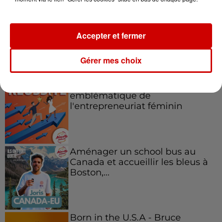
Accepter et fermer
Podcasts
Voir plus
Gérer mes choix
Kelly Massol, figure
emblématique de
l'entrepreneuriat féminin
Aménager un school bus au
Canada et accueillir les bleus à
Boston,...
Born in the U.S.A - Bruce