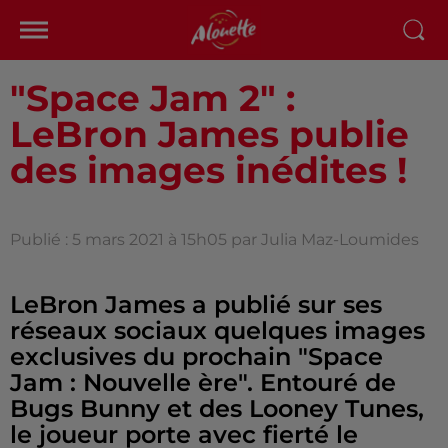
"Space Jam 2" :
LeBron James publie
des images inédites !
Publié : 5 mars 2021 à 15h05 par Julia Maz-Loumides
LeBron James a publié sur ses
réseaux sociaux quelques images
exclusives du prochain "Space
Jam : Nouvelle ère". Entouré de
Bugs Bunny et des Looney Tunes,
le joueur porte avec fierté le