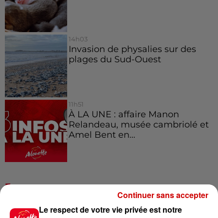
14h03
Invasion de physalies sur des
plages du Sud-Ouest
11h51
À LA UNE : affaire Manon
Relandeau, musée cambriolé et
Amel Bent en...
Jeux
Voir plus
Continuer sans accepter
Le respect de votre vie privée est notre
Gagnez vos places pour le