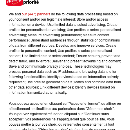
priorité
Festival du Roi Arthur 2026 !
We and
our (447) partners
do the following data processing based on
your consent and/or our legitimate interest: Store and/or access
information on a device; Use limited data to select advertising; Create
profiles for personalised advertising; Use profiles to select personalised
advertising; Measure advertising performance; Measure content
Gagnez vos entrées pour le
performance; Understand audiences through statistics or combinations
Musée du Sport Automobile au
of data from different sources; Develop and improve services; Create
Mans !
profiles to personalise content; Use profiles to select personalised
content; Use limited data to select content; Ensure security, prevent and
detect fraud, and fix errors; Deliver and present advertising and content;
Save and communicate privacy choices. These technologies may
process personal data such as IP address and browsing data to offer
Alouette vous invite à
following functionalities: Identify devices based on information actively
Futuroscope Xperiences !
requested; Use precise geolocation data; Match and combine data from
other data sources; Link different devices; Identify devices based on
information transmitted automatically.
Vous pouvez accepter en cliquant sur "Accepter et fermer", ou affiner en
sélectionnant les finalités et/ou partenaires dans "Gérer mes choix".
Vous pouvez également refuser en cliquant sur "Continuer sans
Le Duel - Gagnez votre balade
accepter". Vos préférences ne s'appliqueront que pour ce site. Vous
en jet ski !
pouvez mettre à jour vos choix, ou retirer votre consentement à tout
moment via le lien "Gérer les cookies" situé en bas de chaque page.