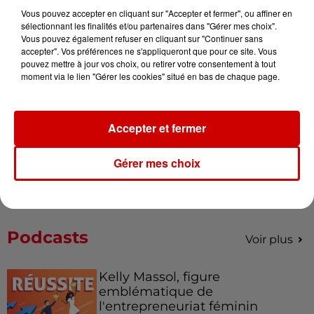
Vous pouvez accepter en cliquant sur "Accepter et fermer", ou affiner en
Gagnez vos entrées pour le
sélectionnant les finalités et/ou partenaires dans "Gérer mes choix".
Musée du Sport Automobile au
Vous pouvez également refuser en cliquant sur "Continuer sans
accepter". Vos préférences ne s'appliqueront que pour ce site. Vous
Mans !
pouvez mettre à jour vos choix, ou retirer votre consentement à tout
moment via le lien "Gérer les cookies" situé en bas de chaque page.
Destination Vacances - Gagnez
Accepter et fermer
votre séjour en famille au cœur
de la...
Gérer mes choix
Podcasts
Voir plus
Kelly Massol, figure
emblématique de
l'entrepreneuriat féminin