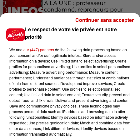
À LA UNE : professeur
condamné, repreneurs pour
Duralex et la...
Continuer sans accepter
Le respect de votre vie privée est notre
priorité
Jeux
We and
our (447) partners
do the following data processing based on
Voir plus
your consent and/or our legitimate interest: Store and/or access
information on a device; Use limited data to select advertising; Create
profiles for personalised advertising; Use profiles to select personalised
Le Duel - Gagnez vos entrées
advertising; Measure advertising performance; Measure content
pour l'un des zoos de nos
performance; Understand audiences through statistics or combinations
régions !
of data from different sources; Develop and improve services; Create
profiles to personalise content; Use profiles to select personalised
content; Use limited data to select content; Ensure security, prevent and
detect fraud, and fix errors; Deliver and present advertising and content;
Save and communicate privacy choices. These technologies may
Gagnez vos places pour le
process personal data such as IP address and browsing data to offer
Festival du Roi Arthur 2026 !
following functionalities: Identify devices based on information actively
requested; Use precise geolocation data; Match and combine data from
other data sources; Link different devices; Identify devices based on
information transmitted automatically.