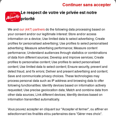
Continuer sans accepter
Le respect de votre vie privée est notre
priorité
10h54
Royan : elle tente d’écraser son
We and
our (447) partners
do the following data processing based on
ex-conjoint et dit regretter...
your consent and/or our legitimate interest: Store and/or access
information on a device; Use limited data to select advertising; Create
profiles for personalised advertising; Use profiles to select personalised
advertising; Measure advertising performance; Measure content
performance; Understand audiences through statistics or combinations
9h45
of data from different sources; Develop and improve services; Create
Cambriolages : plus de 18 000
profiles to personalise content; Use profiles to select personalised
logements visités en juillet 2026,
content; Use limited data to select content; Ensure security, prevent and
en...
detect fraud, and fix errors; Deliver and present advertising and content;
Save and communicate privacy choices. These technologies may
process personal data such as IP address and browsing data to offer
following functionalities: Identify devices based on information actively
7 août 2026
requested; Use precise geolocation data; Match and combine data from
Pape Léon XIV en France : quel
other data sources; Link different devices; Identify devices based on
information transmitted automatically.
est son programme ?
Vous pouvez accepter en cliquant sur "Accepter et fermer", ou affiner en
sélectionnant les finalités et/ou partenaires dans "Gérer mes choix".