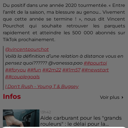
Du positif dans une année 2020 tourmentée. « Entre
l’arrêt de la saison, ma blessure au genou... Vivement
que cette année se termine ! », nous dit Vincent
Pourchot qui souhaite retrouver les parquets
rapidement et atteindre les 500 000 abonnés sur
TikTok prochainement.
@vincentpourchot
Voilà la définition d’une relation à distance vous en
pensez quoi?????? @vanessa.pao
##pourtoi
##foryou
##fun
##2m22
##1m57
##newstart
##couplegoals
l Don't Rush - Young T & Bugsey
Infos
Voir plus
13h42
Aide carburant pour les "grands
rouleurs" : le délai pour la...