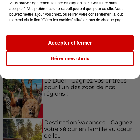
Vous pouvez également refuser en cliquant sur "Continuer sans
accepter". Vos préférences ne s'appliqueront que pour ce site. Vous
pouvez mettre à jour vos choix, ou retirer votre consentement à tout
Jeux
moment via le lien "Gérer les cookies" situé en bas de chaque page.
Voir plus
Gagnez vos places pour le
Accepter et fermer
festival Marché Gourmand 2026
à Coulon !
Gérer mes choix
Le Duel - Gagnez vos entrées
pour l'un des zoos de nos
régions !
Destination Vacances - Gagnez
votre séjour en famille au cœur
de la...