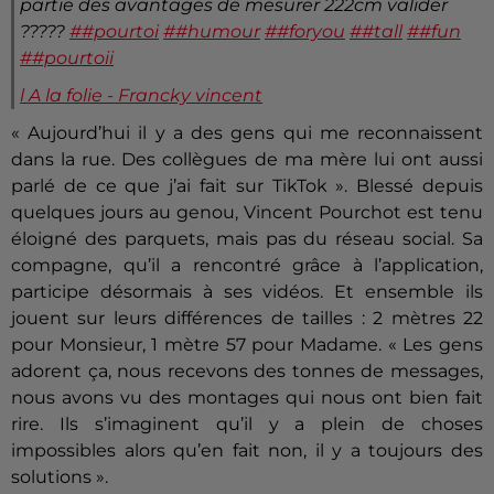
partie des avantages de mesurer 222cm valider
?????
##pourtoi
##humour
##foryou
##tall
##fun
##pourtoii
l A la folie - Francky vincent
« Aujourd’hui il y a des gens qui me reconnaissent
dans la rue. Des collègues de ma mère lui ont aussi
parlé de ce que j’ai fait sur TikTok ». Blessé depuis
quelques jours au genou, Vincent Pourchot est tenu
éloigné des parquets, mais pas du réseau social. Sa
compagne, qu’il a rencontré grâce à l’application,
participe désormais à ses vidéos. Et ensemble ils
jouent sur leurs différences de tailles : 2 mètres 22
pour Monsieur, 1 mètre 57 pour Madame. « Les gens
adorent ça, nous recevons des tonnes de messages,
nous avons vu des montages qui nous ont bien fait
rire. Ils s’imaginent qu’il y a plein de choses
impossibles alors qu’en fait non, il y a toujours des
solutions ».