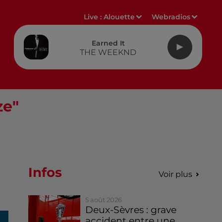
Live :
Alouette
Webradios
Earned It
THE WEEKND
ze"
Infos
Voir plus
5 août 2026
Deux-Sèvres : grave
accident entre une