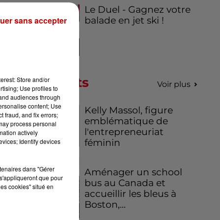
Le Duel - Gagnez votre
uer sans accepter
balade en jet ski !
os
Podcasts
erest: Store and/or
Voir plus
tising; Use profiles to
tand audiences through
personalise content; Use
Kelly Massol, figure
 fraud, and fix errors;
emblématique de
 may process personal
l'entrepreneuriat
mation actively
vices; Identify devices
féminin
rtenaires dans "Gérer
Aménager un school
s'appliqueront que pour
bus au Canada et
les cookies" situé en
accueillir les bleus à
Boston,...