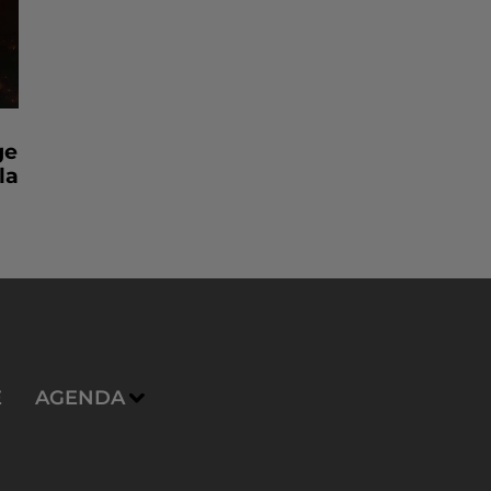
ge
la
E
AGENDA