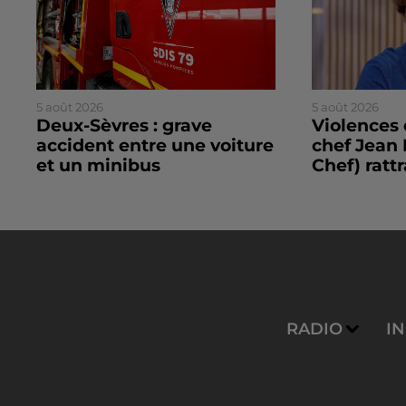
5 août 2026
5 août 2026
Deux-Sèvres : grave
Violences 
accident entre une voiture
chef Jean 
et un minibus
Chef) rattr
RADIO
I