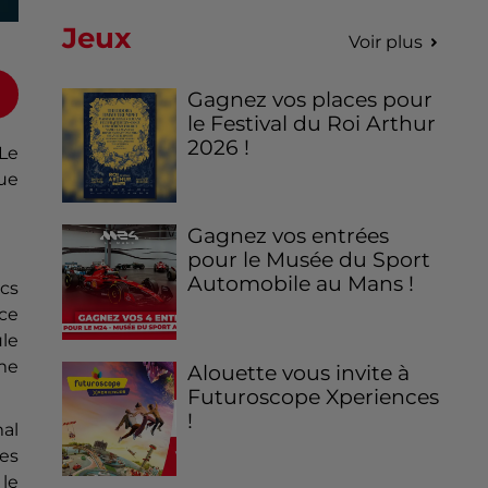
Jeux
Voir plus
Gagnez vos places pour
le Festival du Roi Arthur
2026 !
Le
ue
Gagnez vos entrées
pour le Musée du Sport
Automobile au Mans !
ocs
ce
le
 me
Alouette vous invite à
Futuroscope Xperiences
!
al
des
 le