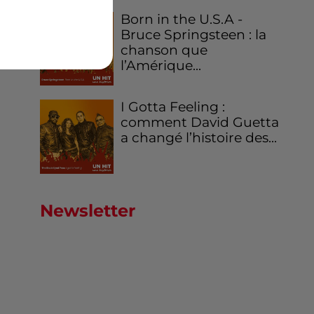
Born in the U.S.A -
Bruce Springsteen : la
chanson que
l’Amérique...
I Gotta Feeling :
comment David Guetta
a changé l’histoire des...
Newsletter