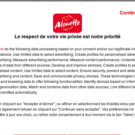
Contin
Heureusement tout s'est bien terminé, imaginez les gr
rage, attaqué par une tortue kamikaze !"
Le respect de votre vie privée est notre priorité
ers
do the following data processing based on your consent and/or our legitimate int
device; Use limited data to select advertising; Create profiles for personalised adver
vertising; Measure advertising performance; Measure content performance; Unders
ns of data from different sources; Develop and improve services; Create profiles to 
alised content; Use limited data to select content; Ensure security, prevent and detect
ertising and content; Save and communicate privacy choices. These technologies
and browsing data to offer following functionalities: Identify devices based on infor
eolocation data; Match and combine data from other data sources; Link different de
nsmitted automatically.
cliquant sur "Accepter et fermer", ou affiner en sélectionnant les finalités et/ou pa
 également refuser en cliquant sur "Continuer sans accepter". Vos préférences ne 
tre à jour vos choix, ou retirer votre consentement à tout moment via le lien "Gérer 