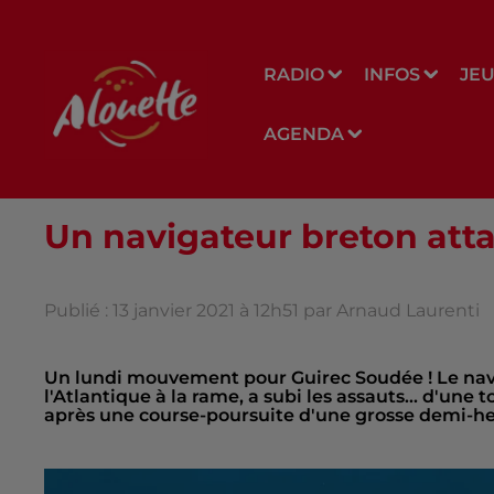
RADIO
INFOS
JE
AGENDA
Un navigateur breton att
Publié : 13 janvier 2021 à 12h51 par Arnaud Laurenti
Un lundi mouvement pour Guirec Soudée ! Le navi
l'Atlantique à la rame, a subi les assauts... d'une
après une course-poursuite d'une grosse demi-he