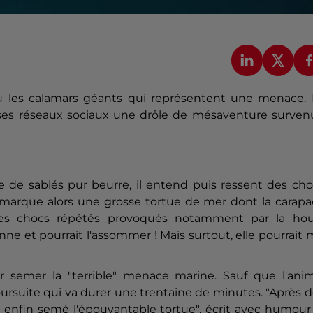
ou les calamars géants qui représentent une menace. 
 ses réseaux sociaux une drôle de mésaventure surven
e de sablés pur beurre, il entend puis ressent des ch
emarque alors une grosse tortue de mer dont la carapa
 Des chocs répétés provoqués notamment par la hou
onne et pourrait l'assommer ! Mais surtout, elle pourrait
r semer la "terrible" menace marine. Sauf que l'anim
oursuite qui va durer une trentaine de minutes. "Après 
ais enfin semé l'épouvantable tortue", écrit avec humour