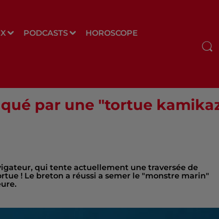
UX
PODCASTS
HOROSCOPE
aqué par une "tortue kamika
gateur, qui tente actuellement une traversée de
 tortue ! Le breton a réussi a semer le "monstre marin"
ure.