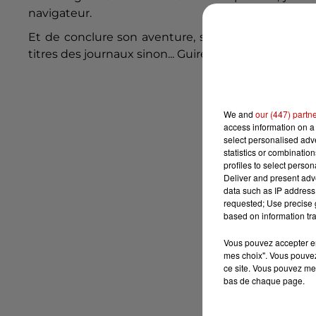
navigateur.
Et de conclure son aventure, sur le même ton : "
titres des journaux sinon... Guirec Soudée fait nauf
We and
our (447) partn
access information on a 
select personalised ad
statistics or combinatio
profiles to select person
Deliver and present adv
data such as IP address 
requested; Use precise g
based on information tra
Vous pouvez accepter en 
mes choix". Vous pouvez
ce site. Vous pouvez met
bas de chaque page.