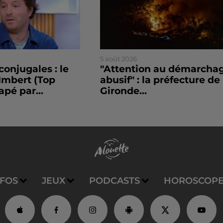
5 août 2026
conjugales : le
"Attention au démarcha
Imbert (Top
abusif" : la préfecture de 
apé par...
Gironde...
NFOS
JEUX
PODCASTS
HOROSCOP