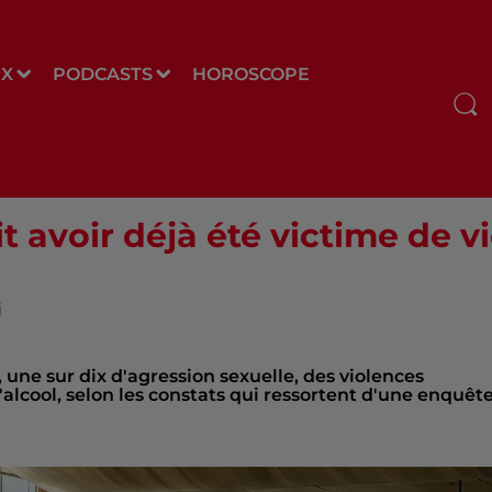
UX
PODCASTS
HOROSCOPE
t avoir déjà été victime de vi
i
, une sur dix d'agression sexuelle, des violences
'alcool, selon les constats qui ressortent d'une enquêt