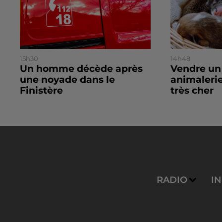
15h30
14h48
Un homme décède après
Vendre un
une noyade dans le
animalerie
Finistère
très cher
RADIO
I