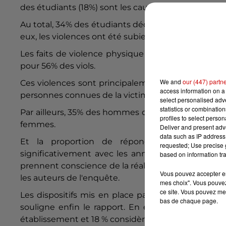
des étudiants (18%) sont les causes de
viol
ence les
Au total, 34% des étudiants déclarent avoir été vi
eux, les
viol
ences ont été subies sous l'emprise de l'
Les faits de
viol
ence physique sont plutôt commis
pour 56% des
viol
s.
We and
our (447) partn
Ces
viol
ences sont principalement le fait d'étudian
access information on a 
personnes connues de la victime", souligne le rappo
select personalised ad
statistics or combinatio
Par ailleurs, 35% des hommes questionnés considè
profiles to select person
femmes.
Deliver and present adv
data such as IP address 
Et la proportion de répondants qui consid
requested; Use precise g
significativement avec les années d'études. "Nous 
based on information tra
prennent conscience de la réalité des
viol
ences sex
Vous pouvez accepter en 
les auteurs de l'enquête.
mes choix". Vous pouvez
ce site. Vous pouvez met
Les dispositifs mis en place par les établissemen
bas de chaque page.
souligne enfin le rapport. En effet, plus d'un qu
établissement et 18 % considèrent qu'il n'en existe