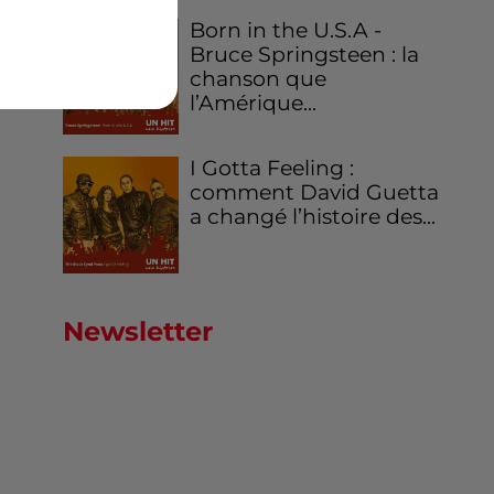
Born in the U.S.A -
Bruce Springsteen : la
chanson que
l’Amérique...
I Gotta Feeling :
comment David Guetta
a changé l’histoire des...
Newsletter