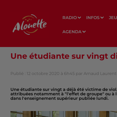
RADIO
INFOS
JE
AGENDA
Une étudiante sur vingt di
Publié : 12 octobre 2020 à 6h45 par Arnaud Laurent
Une étudiante sur vingt a déjà été victime de viol
attribuées notamment à "l'effet de groupe" ou à l
dans l'enseignement supérieur publiée lundi.