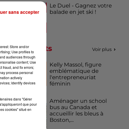
Le Duel - Gagnez votre
uer sans accepter
balade en jet ski !
tre
as
Podcasts
erest: Store and/or
 de
Voir plus
tising; Use profiles to
tand audiences through
personalise content; Use
es
Kelly Massol, figure
 fraud, and fix errors;
emblématique de
 may process personal
l'entrepreneuriat
mation actively
te
vices; Identify devices
féminin
..)
ent
rtenaires dans "Gérer
Aménager un school
s'appliqueront que pour
bus au Canada et
les cookies" situé en
us,
accueillir les bleus à
eur
Boston,...