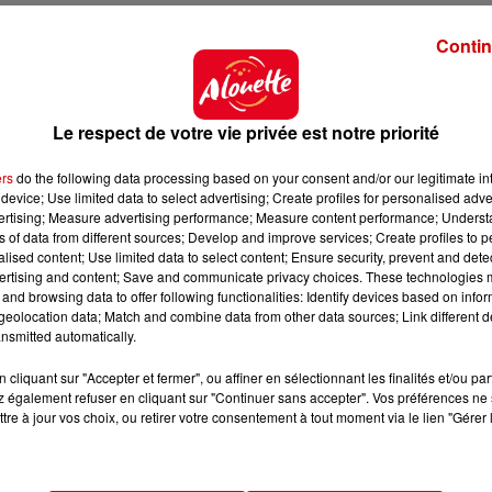
 plus souvent énoncées dans le questionnaire.
Contin
ctimes ou témoins de
viol
ences sexuelles : pour 24% d'en
alcool.
 en soirée ou en week-end hors du campus : c'est le c
Le respect de votre vie privée est notre priorité
ers
do the following data processing based on your consent and/or our legitimate int
ts. "Il s'agit donc souvent du cercle d'amis proches et
device; Use limited data to select advertising; Create profiles for personalised adver
rt.
vertising; Measure advertising performance; Measure content performance; Unders
ns of data from different sources; Develop and improve services; Create profiles to 
rent leur établissement comme égalitaire contre 27% d
alised content; Use limited data to select content; Ensure security, prevent and detect
ertising and content; Save and communicate privacy choices. These technologies
and browsing data to offer following functionalities: Identify devices based on infor
èrent leur établissement comme sexiste augmen
eolocation data; Match and combine data from other data sources; Link different de
faisons l'hypothèse que les étudiantes et étudiants (.
nsmitted automatically.
istes au fur et à mesure de leur vie étudiante", soulign
cliquant sur "Accepter et fermer", ou affiner en sélectionnant les finalités et/ou pa
 également refuser en cliquant sur "Continuer sans accepter". Vos préférences ne 
tre à jour vos choix, ou retirer votre consentement à tout moment via le lien "Gérer 
ts pour faire face à ce type de situations sont méconn
art des répondants ne savent pas s'il en existe dans l
 aucun.