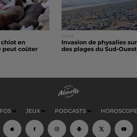
14h03
 chiot en
Invasion de physalies sur
 peut coûter
des plages du Sud-Ouest
NFOS
JEUX
PODCASTS
HOROSCOP