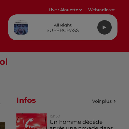
Live :
Alouette
Webradios
All Right
SUPERGRASS
ol
Infos
Voir plus
e
15h30
Un homme décède
après une noyade dans