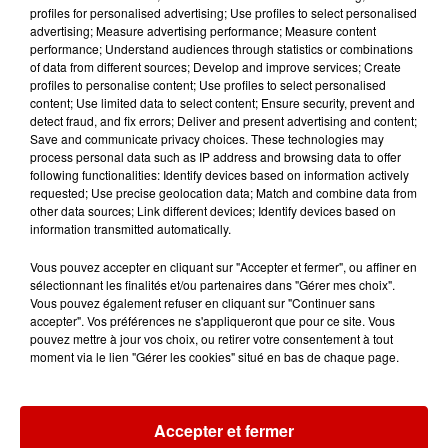
profiles for personalised advertising; Use profiles to select personalised
advertising; Measure advertising performance; Measure content
performance; Understand audiences through statistics or combinations
of data from different sources; Develop and improve services; Create
Destination Vacances - Gagnez
profiles to personalise content; Use profiles to select personalised
votre séjour en famille au cœur
content; Use limited data to select content; Ensure security, prevent and
detect fraud, and fix errors; Deliver and present advertising and content;
de la...
Save and communicate privacy choices. These technologies may
process personal data such as IP address and browsing data to offer
following functionalities: Identify devices based on information actively
requested; Use precise geolocation data; Match and combine data from
other data sources; Link different devices; Identify devices based on
Destination Vacances : inscrivez-
information transmitted automatically.
vous !
Vous pouvez accepter en cliquant sur "Accepter et fermer", ou affiner en
sélectionnant les finalités et/ou partenaires dans "Gérer mes choix".
Vous pouvez également refuser en cliquant sur "Continuer sans
accepter". Vos préférences ne s'appliqueront que pour ce site. Vous
pouvez mettre à jour vos choix, ou retirer votre consentement à tout
moment via le lien "Gérer les cookies" situé en bas de chaque page.
Podcasts
Voir plus
Accepter et fermer
Kelly Massol, figure