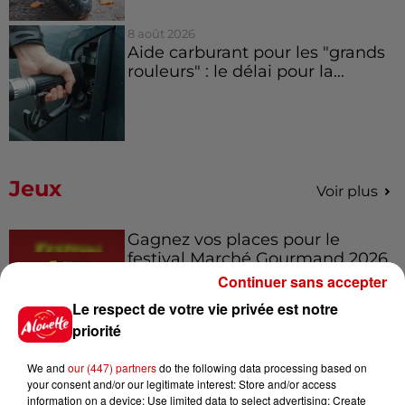
8 août 2026
Aide carburant pour les "grands
rouleurs" : le délai pour la...
Jeux
Voir plus
Gagnez vos places pour le
festival Marché Gourmand 2026
à Coulon !
Continuer sans accepter
Le respect de votre vie privée est notre
priorité
Le Duel - Gagnez vos entrées
We and
our (447) partners
do the following data processing based on
pour l'un des zoos de nos
your consent and/or our legitimate interest: Store and/or access
régions !
information on a device; Use limited data to select advertising; Create