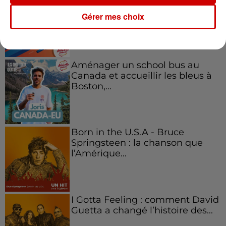
emblématique de
Gérer mes choix
l'entrepreneuriat féminin
Aménager un school bus au
Canada et accueillir les bleus à
Boston,...
Born in the U.S.A - Bruce
Springsteen : la chanson que
l’Amérique...
I Gotta Feeling : comment David
Guetta a changé l’histoire des...