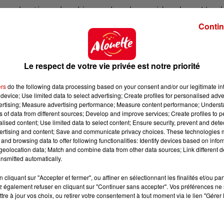
sez chaotique, les skippers les plus rapides de ce Ven
rs du sud, du Cap de Bonne Espérance au Cap Horn. Il 
Contin
x caps en 29 jours, à bord d'un monocoque intrinsèquem
Le respect de votre vie privée est notre priorité
ers
do the following data processing based on your consent and/or our legitimate int
device; Use limited data to select advertising; Create profiles for personalised adver
vertising; Measure advertising performance; Measure content performance; Unders
ns of data from different sources; Develop and improve services; Create profiles to 
alised content; Use limited data to select content; Ensure security, prevent and detect
ertising and content; Save and communicate privacy choices. These technologies
and browsing data to offer following functionalities: Identify devices based on infor
eolocation data; Match and combine data from other data sources; Link different de
nsmitted automatically.
cliquant sur "Accepter et fermer", ou affiner en sélectionnant les finalités et/ou pa
 également refuser en cliquant sur "Continuer sans accepter". Vos préférences ne 
tre à jour vos choix, ou retirer votre consentement à tout moment via le lien "Gérer 