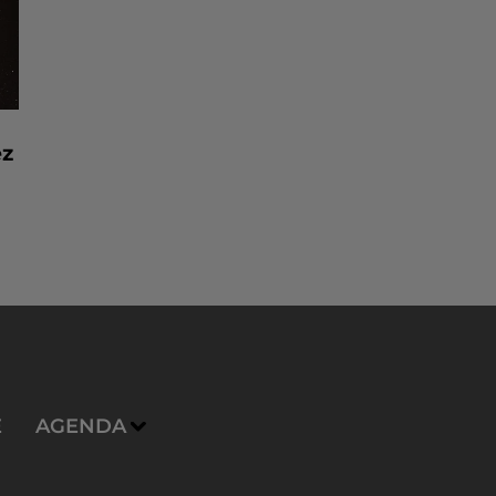
ez
E
AGENDA