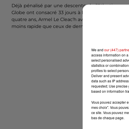
Déjà pénalisé par une descente de l'Atlantique as
Globe ont consacré 33 jours à la traversée des me
quatre ans, Armel Le Cleac'h avait rejoint les deu
moins rapide que ceux de dernière génération.
We and
our (447) partn
access information on a 
select personalised ad
statistics or combinatio
profiles to select person
Deliver and present adv
data such as IP address 
requested; Use precise g
based on information tra
Vous pouvez accepter en 
mes choix". Vous pouvez
ce site. Vous pouvez met
bas de chaque page.