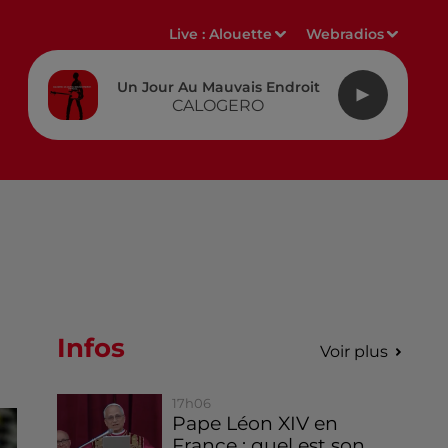
Live :
Alouette
Webradios
Un Jour Au Mauvais Endroit
CALOGERO
Infos
Voir plus
17h06
Pape Léon XIV en
France : quel est son