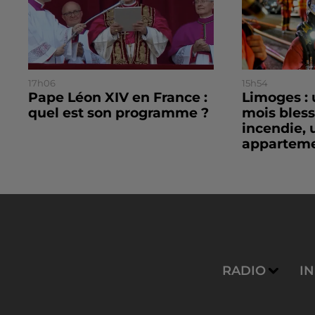
17h06
15h54
Pape Léon XIV en France :
Limoges : 
quel est son programme ?
mois bles
incendie, 
apparteme
RADIO
I