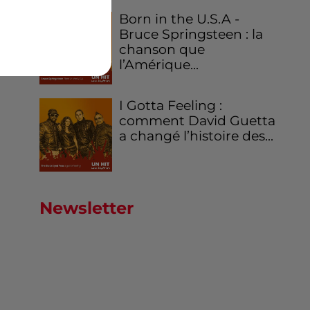
Born in the U.S.A -
Bruce Springsteen : la
chanson que
l’Amérique...
I Gotta Feeling :
comment David Guetta
a changé l’histoire des...
Newsletter