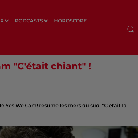
UX
PODCASTS
HOROSCOPE
 "C'était chiant" !
 de Yes We Cam! résume les mers du sud: "C'était la