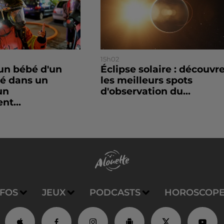
15h02
un bébé d'un
Éclipse solaire : découvr
sé dans un
les meilleurs spots
un
d'observation du...
nt...
NFOS
JEUX
PODCASTS
HOROSCOP