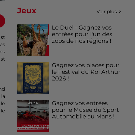
Jeux
Voir plus
Le Duel - Gagnez vos
entrées pour l'un des
st
zoos de nos régions !
les
Les
est
Gagnez vos places pour
le Festival du Roi Arthur
2026 !
nd
 la
Gagnez vos entrées
le
pour le Musée du Sport
 le
Automobile au Mans !