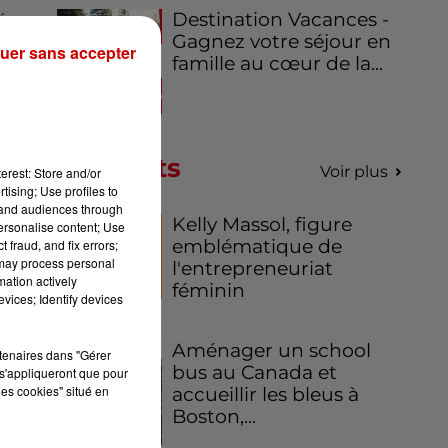
Destination Vacances -
dée
Gagnez votre séjour en
y a
uer sans accepter
famille au cœur de la...
ent
Podcasts
Voir plus
erest: Store and/or
tising; Use profiles to
tand audiences through
Kelly Massol, figure
personalise content; Use
emblématique de
 fraud, and fix errors;
 may process personal
l'entrepreneuriat
mation actively
féminin
vices; Identify devices
Aménager un school
rtenaires dans "Gérer
bus au Canada et
s'appliqueront que pour
les cookies" situé en
accueillir les bleus à
Boston,...