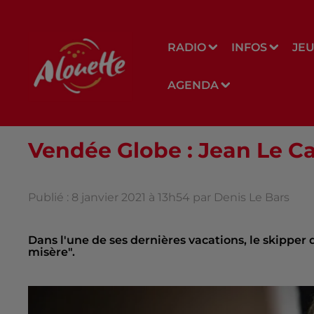
RADIO
INFOS
JE
AGENDA
Vendée Globe : Jean Le Cam
Publié : 8 janvier 2021 à 13h54 par Denis Le Bars
Dans l'une de ses dernières vacations, le skipper
misère".