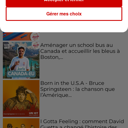
Kelly Massol, figure
emblématique de
Gérer mes choix
l'entrepreneuriat féminin
Aménager un school bus au
Canada et accueillir les bleus à
Boston,...
Born in the U.S.A - Bruce
Springsteen : la chanson que
l’Amérique...
I Gotta Feeling : comment David
Guetta a changé l’histoire des...