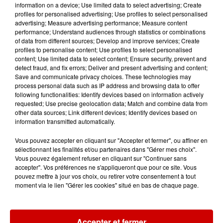
information on a device; Use limited data to select advertising; Create
profiles for personalised advertising; Use profiles to select personalised
advertising; Measure advertising performance; Measure content
performance; Understand audiences through statistics or combinations
of data from different sources; Develop and improve services; Create
profiles to personalise content; Use profiles to select personalised
Gagnez vos entrées pour le
content; Use limited data to select content; Ensure security, prevent and
Musée du Sport Automobile au
detect fraud, and fix errors; Deliver and present advertising and content;
Mans !
Save and communicate privacy choices. These technologies may
process personal data such as IP address and browsing data to offer
following functionalities: Identify devices based on information actively
requested; Use precise geolocation data; Match and combine data from
other data sources; Link different devices; Identify devices based on
information transmitted automatically.
Destination Vacances - Gagnez
votre séjour en famille au cœur
Vous pouvez accepter en cliquant sur "Accepter et fermer", ou affiner en
de la...
sélectionnant les finalités et/ou partenaires dans "Gérer mes choix".
Vous pouvez également refuser en cliquant sur "Continuer sans
accepter". Vos préférences ne s'appliqueront que pour ce site. Vous
pouvez mettre à jour vos choix, ou retirer votre consentement à tout
moment via le lien "Gérer les cookies" situé en bas de chaque page.
Podcasts
Voir plus
Accepter et fermer