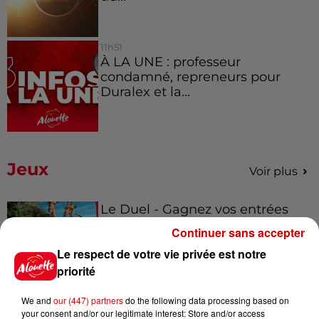
11h51
À LA UNE : professeur
condamné, repreneurs pour
Duralex et la...
Jeux
Voir plus
Le Duel - Gagnez vos entrées
pour l'un des zoos de nos
Continuer sans accepter
régions !
Le respect de votre vie privée est notre
priorité
We and
our (447) partners
do the following data processing based on
Gagnez vos places pour le
your consent and/or our legitimate interest: Store and/or access
Festival du Roi Arthur 2026 !