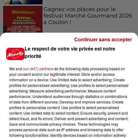
Gagnez vos places pour le
festival Marché Gourmand 2026
à Coulon !
Continuer sans accepter
Le respect de votre vie privée est notre
Le Duel - Gagnez vos entrées
priorité
pour le parc animalier de votre
choix !
We and
our (447) partners
do the following data processing based on
your consent and/or our legitimate interest: Store and/or access
information on a device; Use limited data to select advertising; Create
profiles for personalised advertising; Use profiles to select personalised
advertising; Measure advertising performance; Measure content
Destination Vacances - Gagnez
performance; Understand audiences through statistics or combinations
votre séjour en famille au cœur
of data from different sources; Develop and improve services; Create
de la...
profiles to personalise content; Use profiles to select personalised
content; Use limited data to select content; Ensure security, prevent and
detect fraud, and fix errors; Deliver and present advertising and content;
Save and communicate privacy choices. These technologies may
process personal data such as IP address and browsing data to offer
following functionalities: Identify devices based on information actively