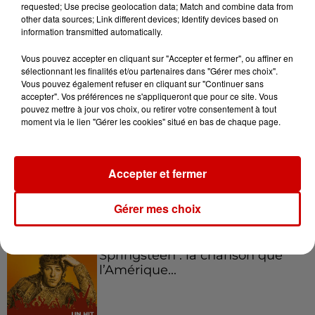
requested; Use precise geolocation data; Match and combine data from
Podcasts
Voir plus
other data sources; Link different devices; Identify devices based on
information transmitted automatically.
Kelly Massol, figure
Vous pouvez accepter en cliquant sur "Accepter et fermer", ou affiner en
emblématique de
sélectionnant les finalités et/ou partenaires dans "Gérer mes choix".
l'entrepreneuriat féminin
Vous pouvez également refuser en cliquant sur "Continuer sans
accepter". Vos préférences ne s'appliqueront que pour ce site. Vous
pouvez mettre à jour vos choix, ou retirer votre consentement à tout
moment via le lien "Gérer les cookies" situé en bas de chaque page.
Aménager un school bus au
Canada et accueillir les bleus à
Accepter et fermer
Boston,...
Gérer mes choix
Born in the U.S.A - Bruce
Springsteen : la chanson que
l’Amérique...