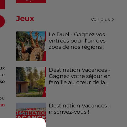
Jeux
Voir plus
Le Duel - Gagnez vos
entrées pour l'un des
zoos de nos régions !
ux
Destination Vacances -
 Le
Gagnez votre séjour en
 se
famille au cœur de la...
 ou
lon
Destination Vacances :
inscrivez-vous !