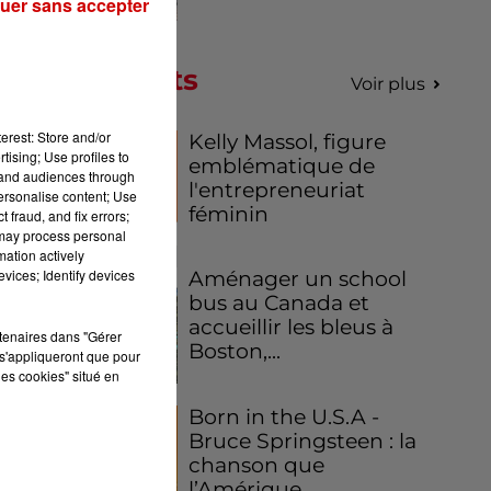
uer sans accepter
es
Podcasts
Voir plus
m,
oir
erest: Store and/or
Kelly Massol, figure
tising; Use profiles to
emblématique de
oit
tand audiences through
l'entrepreneuriat
personalise content; Use
féminin
 fraud, and fix errors;
 may process personal
mation actively
vices; Identify devices
Aménager un school
bus au Canada et
lle
accueillir les bleus à
rtenaires dans "Gérer
Boston,...
de
s'appliqueront que pour
iné
les cookies" situé en
cro
Born in the U.S.A -
Bruce Springsteen : la
chanson que
l’Amérique...