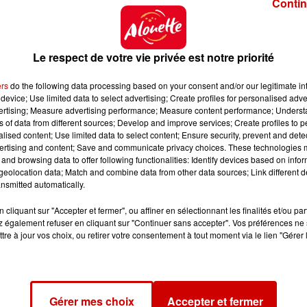
Contin
r viols ainsi qu'une trentaine de témoignages de femm
dimanche soir. Dans un message publié sur Instagra
Le respect de votre vie privée est notre priorité
lavie Flament et, plus globalement, affirme ne jamais av
ers
do the following data processing based on your consent and/or our legitimate int
device; Use limited data to select advertising; Create profiles for personalised adver
tournée qui doit commencer le 16 juin. Patrick Bruel d
vertising; Measure advertising performance; Measure content performance; Unders
ns of data from different sources; Develop and improve services; Create profiles to 
itiers.
alised content; Use limited data to select content; Ensure security, prevent and detect
ertising and content; Save and communicate privacy choices. These technologies
and browsing data to offer following functionalities: Identify devices based on infor
eolocation data; Match and combine data from other data sources; Link different de
nsmitted automatically.
exploit réalisé par
Victoria Loué
, Vendéenne de 29 ans. E
cliquant sur "Accepter et fermer", ou affiner en sélectionnant les finalités et/ou pa
s pour
sensibiliser sur les maladies inflammatoires 
 également refuser en cliquant sur "Continuer sans accepter". Vos préférences ne 
che 3 mai d'Anglet, où elle vit aujourd'hui, elle a term
tre à jour vos choix, ou retirer votre consentement à tout moment via le lien "Gérer 
x Herbiers
.
Découvrez sa réaction, à son arrivée, au mi
Gérer mes choix
Accepter et fermer