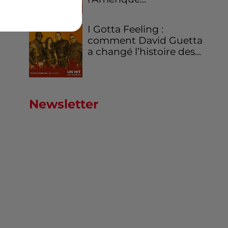
I Gotta Feeling :
comment David Guetta
a changé l’histoire des...
Newsletter