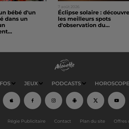
7 août 2026
un bébé d'un
Éclipse solaire : découvr
sé dans un
les meilleurs spots
un
d'observation du...
nt...
NFOS
JEUX
PODCASTS
HOROSCOP
Régie Publicitaire
Contact
Plan du site
Offres 