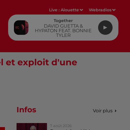
Live :
Alouette
Webradios
Together
DAVID GUETTA &
HYPATON FEAT. BONNIE
TYLER
l et exploit d'une
Infos
Voir plus
7 août 2026