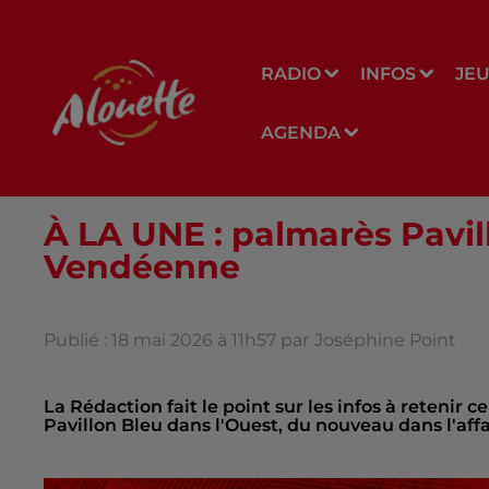
RADIO
INFOS
JE
AGENDA
À LA UNE : palmarès Pavill
Vendéenne
Publié : 18 mai 2026 à 11h57 par
Joséphine Point
La Rédaction fait le point sur les infos à retenir c
Pavillon Bleu dans l'Ouest, du nouveau dans l'affa