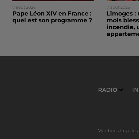
7 août 2026
7 août 2026
Pape Léon XIV en France :
Limoges : 
quel est son programme ?
mois bles
incendie, 
apparteme
RADIO
I
Mentions Légales