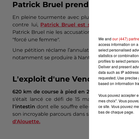
Patrick Bruel prend la parole
En pleine tourmente avec plusieurs plaintes pou
contre lui,
Patrick Bruel est sorti du silence
ce 
Patrick Bruel nie les accusations de l'animatrice F
We and
our (447) partn
"forcé une femme".
access information on a 
Une pétition réclame l’annulation de sa prochaine 
select personalised ad
statistics or combinatio
notamment se produire à Nantes, Tours, Brest et Po
profiles to select person
Deliver and present adv
data such as IP address 
L'exploit d'une Vendéenne
requested; Use precise g
based on information tra
620 km de course à pied en 2 semaines
, c'est l'
Vous pouvez accepter en 
s'était lancé ce défi de 15 marathons en 15 jour
mes choix". Vous pouvez
l'intestin
dont elle souffre elle-même. Partie diman
ce site. Vous pouvez met
bas de chaque page.
son incroyable parcours dans sa Vendée natale,
au
d'Alouette.