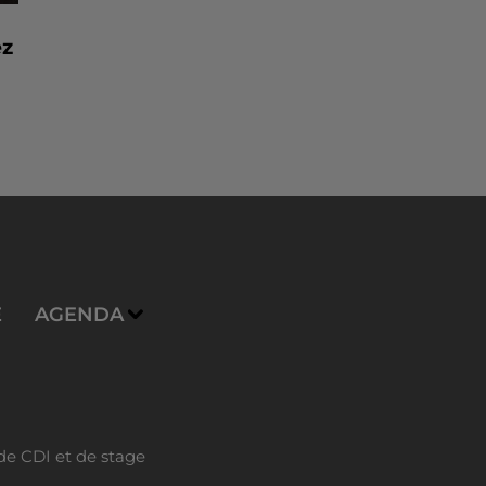
ez
E
AGENDA
de CDI et de stage