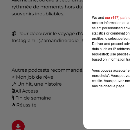
rythmée de moments hors du temps, elle raconte u
souvenirs inoubliables.
We and
our (447) partn
access information on a 
select personalised ad
statistics or combinatio
📹
Pour découvrir le voyage d’Aurore en images et e
profiles to select person
Instagram :
@amandineradio_ !
Deliver and present adv
data such as IP address 
requested; Use precise g
based on information tra
Autres podcasts recommandés :
Vous pouvez accepter en 
mes choix". Vous pouvez
⭐
Mon job de rêve
ce site. Vous pouvez met
🎶
Un hit, une histoire
bas de chaque page.
🎬
All Access
🎙️
Fin de semaine
🌟
Réussite