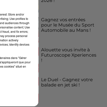
2026 !
erest: Store and/or
tising; Use profiles to
Gagnez vos entrées
tand audiences through
pour le Musée du Sport
personalise content; Use
Automobile au Mans !
 fraud, and fix errors;
 may process personal
mation actively
vices; Identify devices
Alouette vous invite à
Futuroscope Xperiences
rtenaires dans "Gérer
!
s'appliqueront que pour
les cookies" situé en
Le Duel - Gagnez votre
balade en jet ski !