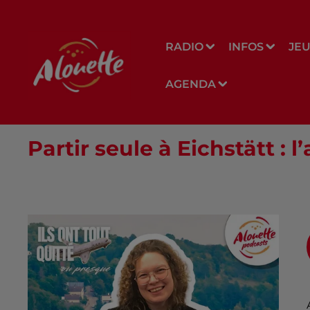
RADIO
INFOS
JE
AGENDA
Partir seule à Eichstätt :