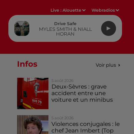
Live :
Alouette
Webradios
Drive Safe
MYLES SMITH & NIALL
HORAN
Infos
Voir plus
5 août 2026
Deux-Sèvres : grave
accident entre une
voiture et un minibus
5 août 2026
Violences conjugales : le
chef Jean Imbert (Top