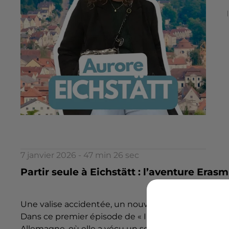
7 janvier 2026 - 47 min 26 sec
Partir seule à Eichstätt : l’aventure Eras
Une valise accidentée, un nouveau pays, et un saut
Dans ce premier épisode de « Ils ont tout quitté (
Allemagne, où elle a vécu un semestre en Erasmus.