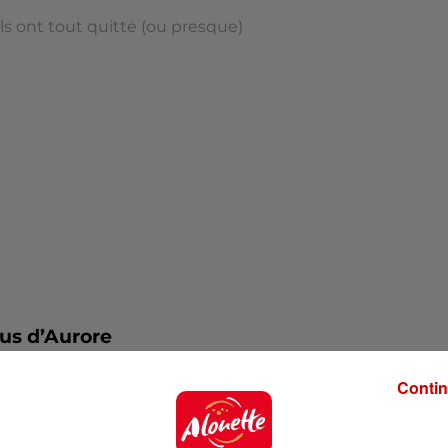
Ils ont tout quitté (ou presque)
mus d’Aurore
Contin
 dans l'inconnu.
ou presque) », Aurore nous emmène à Eichstätt, en
 Entre un départ catastrophique et une vie sur place