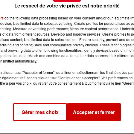
Le respect de votre vie privée est notre priorité
ne aventure faite de rencontres, de découvertes et de
ers
do the following data processing based on your consent and/or our legitimate int
device; Use limited data to select advertising; Create profiles for personalised adver
vertising; Measure advertising performance; Measure content performance; Unders
ns of data from different sources; Develop and improve services; Create profiles to 
n savoir encore plus sur son aventure, rendez-vous sur
alised content; Use limited data to select content; Ensure security, prevent and detect
ertising and content; Save and communicate privacy choices. These technologies
and browsing data to offer following functionalities: Identify devices based on infor
eolocation data; Match and combine data from other data sources; Link different de
nsmitted automatically.
cliquant sur "Accepter et fermer", ou affiner en sélectionnant les finalités et/ou pa
 également refuser en cliquant sur "Continuer sans accepter". Vos préférences ne 
tre à jour vos choix, ou retirer votre consentement à tout moment via le lien "Gérer 
Gérer mes choix
Accepter et fermer