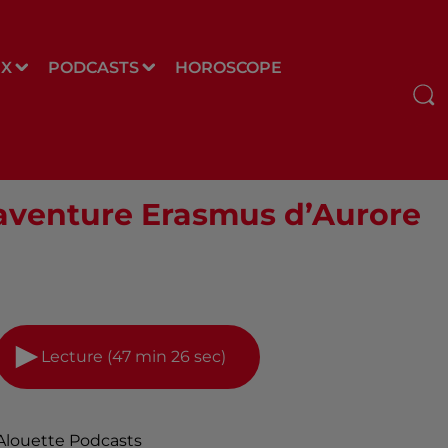
UX
PODCASTS
HOROSCOPE
 l’aventure Erasmus d’Aurore
Lecture (47 min 26 sec)
Alouette Podcasts