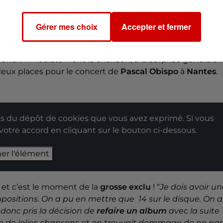
Gérer mes choix
Accepter et fermer
po
et le public jouent à
l’Alphatop
.
Aurore
, auditrice ven
mière à se lancer. Et alors que l’invité commence à jouer
rend immédiatement la chanson, à la surprise générale !
deux places pour le concert de
Pascal Obispo
à
Nantes
.
 du dépôt de cookies que vous avez exprimé. Si vous
 votre accord en cliquant sur le bouton ci-dessous.
her l'élément
o et c’est le moment de la
grosse exclu
! “
Je dois avoir u
ositions. On a pu en mettre que 14 sur le disque. On a
 donc pris la décision de
refaire un album
avec la suite
ein de jolies chansons et on trouvait dommage de ne pa