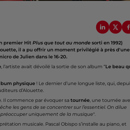
on premier Hit
Plus que tout au monde
sorti en 1992)
ouette, il a pu offrir un moment privilégié à près d'une
icro de Julien dans le 16-20.
e
, l’artiste avait dévoilé la sortie de son album “
Le beau q
lbum physique
! Le dernier d’une longue liste, qui, depu
iteurs d’Alouette.
ène. Il commence par évoquer sa
tournée
, une tournée av
he les gens de se concentrer sur l’essentiel. On dilue
me préoccuper uniquement de la musique
".
prétation musicale. Pascal Obispo s’installe au piano, et