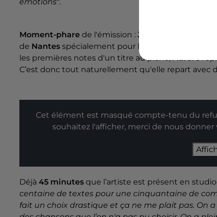
émotions
".
Moment-phare
de l'émission :
Julien
,
Pascal Obis
de
Nantes
spécialement pour l’occasion, est la pre
les premières notes d'un titre au piano,
Aurore
rep
C’est donc tout naturellement qu'elle repart avec 
Cet élément est masqué compte-tenu du refus
souhaitez l'afficher, merci de nous donner
Affic
Déjà
45 minutes
que l’artiste est présent en studi
centaine de textes pour une cinquantaine de comp
fait un choix drastique et ça ne me plait pas. On a
des chansons que l’on n'a pas pu choisir. On a pl