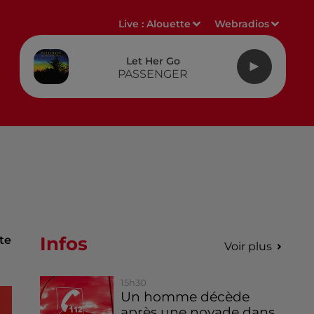
Live :
Alouette
Webradios
Let Her Go
PASSENGER
Infos
te
Voir plus
15h30
Un homme décède
après une noyade dans