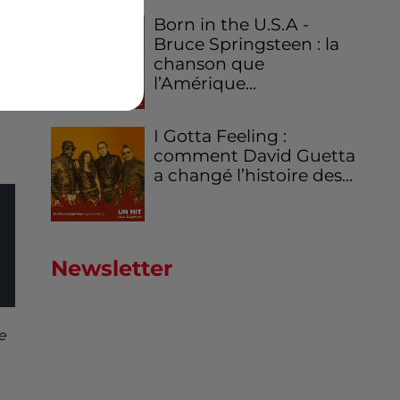
Born in the U.S.A -
Bruce Springsteen : la
chanson que
ue
l’Amérique...
I Gotta Feeling :
comment David Guetta
a changé l’histoire des...
Newsletter
ne
s