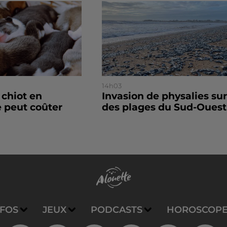
14h03
 chiot en
Invasion de physalies sur
 peut coûter
des plages du Sud-Ouest
NFOS
JEUX
PODCASTS
HOROSCOP