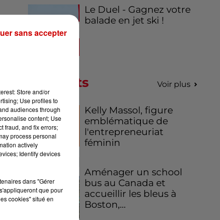
Le Duel - Gagnez votre
balade en jet ski !
uer sans accepter
Podcasts
Voir plus
erest: Store and/or
tising; Use profiles to
Kelly Massol, figure
tand audiences through
personalise content; Use
emblématique de
 fraud, and fix errors;
l'entrepreneuriat
 may process personal
féminin
mation actively
vices; Identify devices
Aménager un school
rtenaires dans "Gérer
bus au Canada et
s'appliqueront que pour
accueillir les bleus à
les cookies" situé en
Boston,...