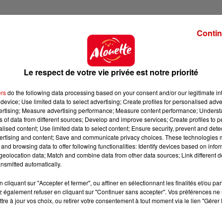
Contin
 du dépôt de cookies que vous avez exprimé. Si vous
 votre accord en cliquant sur le bouton ci-dessous.
Le respect de votre vie privée est notre priorité
her l'élément
ers
do the following data processing based on your consent and/or our legitimate int
device; Use limited data to select advertising; Create profiles for personalised adver
émission pose sa question à
Pascal Obispo
: “
Quel est
vertising; Measure advertising performance; Measure content performance; Unders
artiste : “
Pour moi, c’est plus difficile de jouer devant 20
ns of data from different sources; Develop and improve services; Create profiles to 
alised content; Use limited data to select content; Ensure security, prevent and detect
s salles, c’est plus intimiste mais j’ai surtout
ertising and content; Save and communicate privacy choices. These technologies
and browsing data to offer following functionalities: Identify devices based on infor
eolocation data; Match and combine data from other data sources; Link different de
ième interprétation, avec le titre “
Comment s’aimer
”.
nsmitted automatically.
’avoir un peu révisé
" ; Pascal Obispo nous confie qu'il
cliquant sur "Accepter et fermer", ou affiner en sélectionnant les finalités et/ou pa
lorsqu’il doit créer. Des titres, il en a d'ailleurs
 également refuser en cliquant sur "Continuer sans accepter". Vos préférences ne 
3 ans de musique, de culture musicale dont je me suis
tre à jour vos choix, ou retirer votre consentement à tout moment via le lien "Gérer 
 une mixture de chanson qui me représente, moi et mes