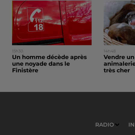
15h30
14h48
Un homme décède après
Vendre un
une noyade dans le
animalerie
Finistère
très cher
RADIO
I