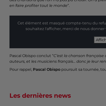
en faire profiter tout le monde
”.
Cet élément est masqué compte-tenu du refus
souhaitez l'afficher, merci de nous donner
Affic
Pascal Obispo conclut “
C’est la chanson française q
auteurs, et les musiciens français… donc je leur re
Pour rappel,
Pascal Obispo
poursuit sa tournée, to
Les dernières news