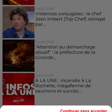
5 août 2026
Violences conjugales : le chef
Jean Imbert (Top Chef) rattrapé
par...
5 août 2026
"Attention au démarchage
abusif" : la préfecture de la
Gironde...
5 août 2026
À LA UNE : incendie à La
Rochelle, mégaferme de
saumons et succès...
Continuer sans accepter