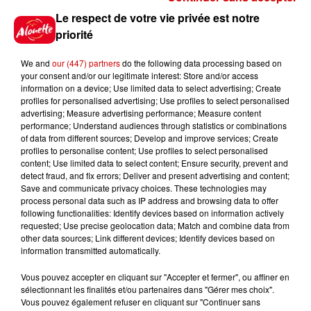
Jeux
Le respect de votre vie privée est notre
Voir plus
priorité
Gagnez vos places pour le
We and
our (447) partners
do the following data processing based on
Festival du Roi Arthur 2026 !
your consent and/or our legitimate interest: Store and/or access
information on a device; Use limited data to select advertising; Create
profiles for personalised advertising; Use profiles to select personalised
advertising; Measure advertising performance; Measure content
performance; Understand audiences through statistics or combinations
of data from different sources; Develop and improve services; Create
Gagnez vos entrées pour le
profiles to personalise content; Use profiles to select personalised
Musée du Sport Automobile au
content; Use limited data to select content; Ensure security, prevent and
detect fraud, and fix errors; Deliver and present advertising and content;
Mans !
Save and communicate privacy choices. These technologies may
process personal data such as IP address and browsing data to offer
following functionalities: Identify devices based on information actively
requested; Use precise geolocation data; Match and combine data from
other data sources; Link different devices; Identify devices based on
Alouette vous invite à
information transmitted automatically.
Futuroscope Xperiences !
Vous pouvez accepter en cliquant sur "Accepter et fermer", ou affiner en
sélectionnant les finalités et/ou partenaires dans "Gérer mes choix".
Vous pouvez également refuser en cliquant sur "Continuer sans