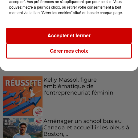
accepter". Vos préférences ne s'appliqueront que pour ce site. Vous
pouvez mettre à jour vos choix, ou retirer votre consentement à tout
Le Duel - Gagnez votre balade
moment via le lien "Gérer les cookies" situé en bas de chaque page.
en jet ski !
Accepter et fermer
Gérer mes choix
Podcasts
Voir plus
Kelly Massol, figure
emblématique de
l'entrepreneuriat féminin
Aménager un school bus au
Canada et accueillir les bleus à
Boston,...