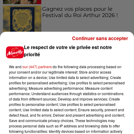
Gagnez vos places pour le
Festival du Roi Arthur 2026 !
Continuer sans accepter
Le respect de votre vie privée est notre
Gagnez vos entrées pour le
priorité
Musée du Sport Automobile au
Mans !
We and
our (447) partners
do the following data processing based on
your consent and/or our legitimate interest: Store and/or access
information on a device; Use limited data to select advertising; Create
profiles for personalised advertising; Use profiles to select personalised
advertising; Measure advertising performance; Measure content
Destination Vacances - Gagnez
performance; Understand audiences through statistics or combinations
votre séjour en famille au cœur
of data from different sources; Develop and improve services; Create
de la...
profiles to personalise content; Use profiles to select personalised
content; Use limited data to select content; Ensure security, prevent and
detect fraud, and fix errors; Deliver and present advertising and content;
Save and communicate privacy choices. These technologies may
process personal data such as IP address and browsing data to offer
following functionalities: Identify devices based on information actively