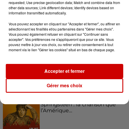
requested; Use precise geolocation data; Match and combine data from
Podcasts
Voir plus
other data sources; Link different devices; Identify devices based on
information transmitted automatically.
Kelly Massol, figure
Vous pouvez accepter en cliquant sur "Accepter et fermer", ou affiner en
emblématique de
sélectionnant les finalités et/ou partenaires dans "Gérer mes choix".
l'entrepreneuriat féminin
Vous pouvez également refuser en cliquant sur "Continuer sans
accepter". Vos préférences ne s'appliqueront que pour ce site. Vous
pouvez mettre à jour vos choix, ou retirer votre consentement à tout
moment via le lien "Gérer les cookies" situé en bas de chaque page.
Aménager un school bus au
Canada et accueillir les bleus à
Accepter et fermer
Boston,...
Gérer mes choix
Born in the U.S.A - Bruce
Springsteen : la chanson que
l’Amérique...