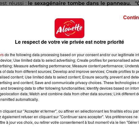
i est réussi :
le sexagénaire tombe dans le panneau.
"
mbrasser"
, ou encore
"Donc pour l’instant, tu n'as jam
Contin
nvie ?"
, Dominique Bouvet multiplie les
remarqu
Le respect de votre vie privée est notre priorité
milaires
ers
do the following data processing based on your consent and/or our legitimate int
ue de
Vesoul
affirme que
l'homme s’est présenté de lu
device; Use limited data to select advertising; Create profiles for personalised adver
vertising; Measure advertising performance; Measure content performance; Unders
 immédiatement
en garde à vue,
il est
mis en exam
ns of data from different sources; Develop and improve services; Create profiles to 
ion de message violent, pornographique ou contraire à
alised content; Use limited data to select content; Ensure security, prevent and detect
 sexuelles faites à un mineur de moins de quinze ans p
ertising and content; Save and communicate privacy choices. These technologies
and browsing data to offer following functionalities: Identify devices based on infor
eolocation data; Match and combine data from other data sources; Link different de
nsmitted automatically.
é condamné, en 2025, à 8 mois de prison avec sursis p
phiques.
Une
perquisition
a depuis été menée chez 
cliquant sur "Accepter et fermer", ou affiner en sélectionnant les finalités et/ou pa
 également refuser en cliquant sur "Continuer sans accepter". Vos préférences ne 
tre à jour vos choix, ou retirer votre consentement à tout moment via le lien "Gérer 