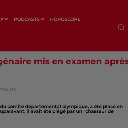
UX
PODCASTS
HOROSCOPE
génaire mis en examen après a
rnaliste
 du comité départemental olympique, a été placé en
auparavant, il avait été piégé par un "chasseur de