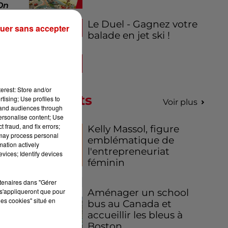
On
ais
Le Duel - Gagnez votre
uer sans accepter
es
balade en jet ski !
erest: Store and/or
Podcasts
i-
tising; Use profiles to
Voir plus
tand audiences through
en
personalise content; Use
 la
 fraud, and fix errors;
Kelly Massol, figure
ar
 may process personal
emblématique de
mation actively
l'entrepreneuriat
vices; Identify devices
féminin
our
le
rtenaires dans "Gérer
s'appliqueront que pour
Aménager un school
les cookies" situé en
bus au Canada et
accueillir les bleus à
Boston,...