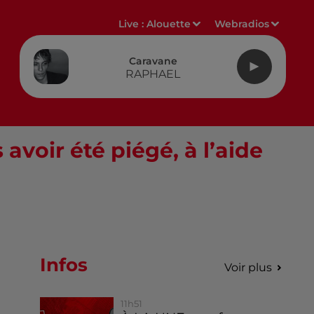
Live :
Alouette
Webradios
Caravane
RAPHAEL
voir été piégé, à l’aide
Infos
Voir plus
11h51