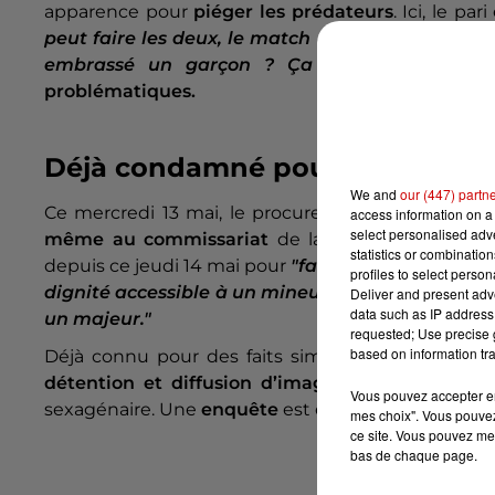
apparence pour
piéger les prédateurs
. Ici, le par
peut faire les deux, le match de foot et puis s’e
embrassé un garçon ? Ça ne te fait pas e
problématiques.
Déjà condamné pour des faits si
We and
our (447) partn
Ce mercredi 13 mai, le procureur de la Républiq
access information on a 
select personalised ad
même
au commissariat
de la commune. Placé
statistics or combinatio
depuis ce jeudi 14 mai pour
"fabrication et diffus
profiles to select person
dignité accessible à un mineur"
et
"propositions
Deliver and present adv
data such as IP address 
un majeur."
requested; Use precise g
based on information tra
Déjà connu pour des faits similaires, il avait ét
détention et diffusion d’images pédopornogra
Vous pouvez accepter en 
sexagénaire. Une
enquête
est en cours.
mes choix". Vous pouvez
ce site. Vous pouvez met
bas de chaque page.