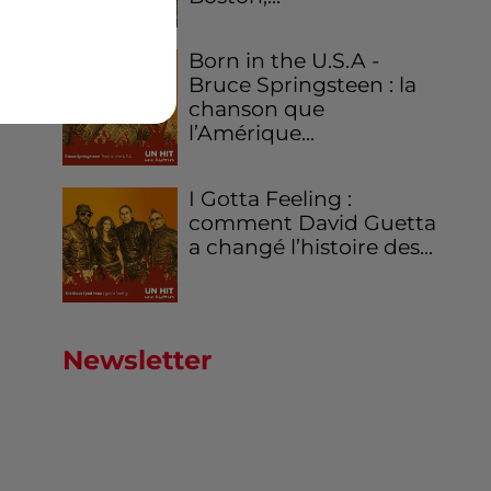
Born in the U.S.A -
Bruce Springsteen : la
chanson que
l’Amérique...
I Gotta Feeling :
comment David Guetta
a changé l’histoire des...
Newsletter