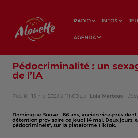
RADIO
INFOS
JE
AGENDA
Pédocriminalité : un sexa
de l’IA
Publié : 15 mai 2026 à 11h00 par
Lola Marteau
-
Jou
Dominique Bouvet, 66 ans, ancien vice-président
détention provisoire ce jeudi 14 mai. Deux jours, 
pédocriminels", sur la plateforme TikTok.