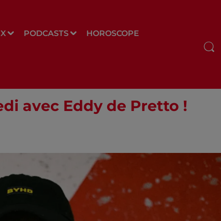
UX
PODCASTS
HOROSCOPE
edi avec Eddy de Pretto !