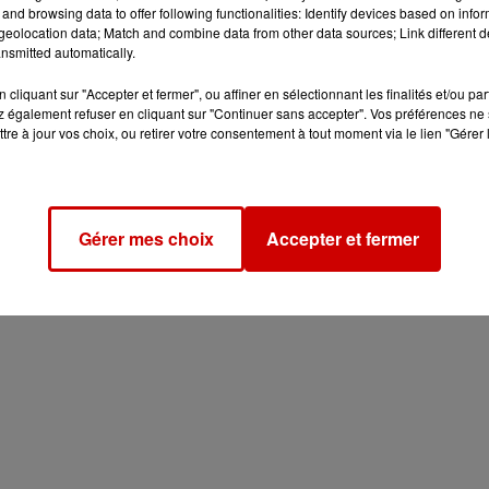
and browsing data to offer following functionalities: Identify devices based on infor
eolocation data; Match and combine data from other data sources; Link different de
nsmitted automatically.
cliquant sur "Accepter et fermer", ou affiner en sélectionnant les finalités et/ou pa
 également refuser en cliquant sur "Continuer sans accepter". Vos préférences ne 
tre à jour vos choix, ou retirer votre consentement à tout moment via le lien "Gérer 
Gérer mes choix
Accepter et fermer