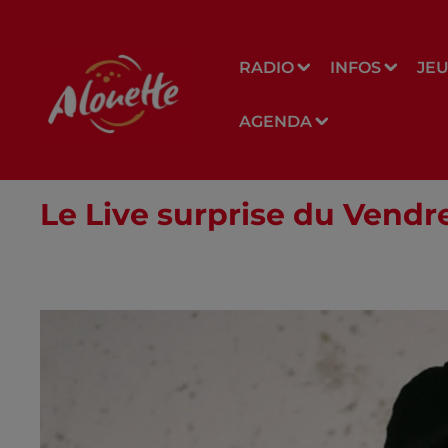
RADIO
INFOS
JE
AGENDA
Le Live surprise du Vendr