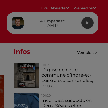
Live :
Alouette
Webradios
A L'imparfaite
AMIR
Infos
Voir plus
11h12
L’église de cette
commune d’Indre-et-
Loire a été cambriolée,
deux...
10h20
Incendies suspects en
Deux-Sèvres et en