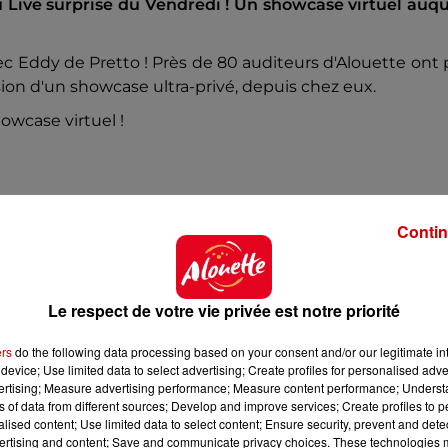
du Live surprise du Vendredi ! Un showcase virtuel auq
vec Eddy de Pretto ! Près de 80 auditeurs d'Alouette ont
sion d'un showcase ultra-privé, depuis chez eux.
wcase virtuel !
Contin
Le respect de votre vie privée est notre priorité
ers
do the following data processing based on your consent and/or our legitimate int
device; Use limited data to select advertising; Create profiles for personalised adver
vertising; Measure advertising performance; Measure content performance; Unders
ns of data from different sources; Develop and improve services; Create profiles to 
alised content; Use limited data to select content; Ensure security, prevent and detect
ertising and content; Save and communicate privacy choices. These technologies