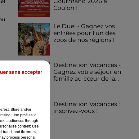
Gourmand 2026 à
uel
Coulon !
 pu
Le Duel - Gagnez vos
entrées pour l'un des
zoos de nos régions !
Destination Vacances -
uer sans accepter
Gagnez votre séjour en
famille au cœur de la...
Destination Vacances :
erest: Store and/or
inscrivez-vous !
tising; Use profiles to
tand audiences through
personalise content; Use
 fraud, and fix errors;
 may process personal