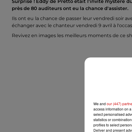
Surprise ! Eddy de Pretto était l'invité mystère 
près de 80 auditeurs ont eu la chance d'assister.
Ils ont eu la chance de passer leur vendredi soir a
échanger avec le chanteur vendredi 9 avril à l'occa
Revivez en images les meilleurs moments de ce sho
We and
our (447) partn
access information on a 
select personalised ad
statistics or combinatio
profiles to select person
Deliver and present adv