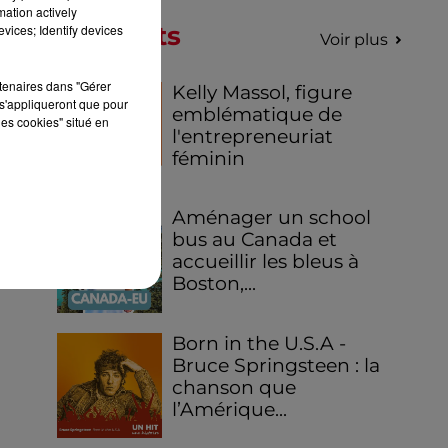
mation actively
Podcasts
vices; Identify devices
Voir plus
rtenaires dans "Gérer
Kelly Massol, figure
s'appliqueront que pour
emblématique de
les cookies" situé en
l'entrepreneuriat
féminin
Aménager un school
bus au Canada et
accueillir les bleus à
Boston,...
Born in the U.S.A -
Bruce Springsteen : la
chanson que
l’Amérique...