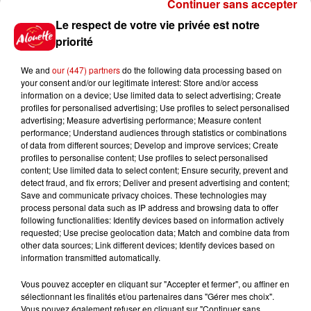
Continuer sans accepter
Le respect de votre vie privée est notre
priorité
6 août 2026
Invasion de physalies sur des
We and
our (447) partners
do the following data processing based on
plages du Sud-Ouest
your consent and/or our legitimate interest: Store and/or access
information on a device; Use limited data to select advertising; Create
profiles for personalised advertising; Use profiles to select personalised
advertising; Measure advertising performance; Measure content
performance; Understand audiences through statistics or combinations
of data from different sources; Develop and improve services; Create
profiles to personalise content; Use profiles to select personalised
Jeux
content; Use limited data to select content; Ensure security, prevent and
Voir plus
detect fraud, and fix errors; Deliver and present advertising and content;
Save and communicate privacy choices. These technologies may
process personal data such as IP address and browsing data to offer
Gagnez vos places pour le
following functionalities: Identify devices based on information actively
Festival du Roi Arthur 2026 !
requested; Use precise geolocation data; Match and combine data from
other data sources; Link different devices; Identify devices based on
information transmitted automatically.
Vous pouvez accepter en cliquant sur "Accepter et fermer", ou affiner en
sélectionnant les finalités et/ou partenaires dans "Gérer mes choix".
Gagnez vos entrées pour le
Vous pouvez également refuser en cliquant sur "Continuer sans