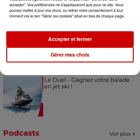
Musée du Sport Automobile au
accepter". Vos préférences ne s'appliqueront que pour ce site. Vous
Mans !
pouvez mettre à jour vos choix, ou retirer votre consentement à tout
moment via le lien "Gérer les cookies" situé en bas de chaque page.
Alouette vous invite à
Accepter et fermer
Futuroscope Xperiences !
Gérer mes choix
Le Duel - Gagnez votre balade
en jet ski !
Podcasts
Voir plus