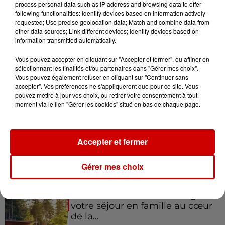
l'événement Ride the Show à
process personal data such as IP address and browsing data to offer
following functionalities: Identify devices based on information actively
Morlaix !
requested; Use precise geolocation data; Match and combine data from
other data sources; Link different devices; Identify devices based on
information transmitted automatically.
Vous pouvez accepter en cliquant sur "Accepter et fermer", ou affiner en
Gagnez vos places pour le
sélectionnant les finalités et/ou partenaires dans "Gérer mes choix".
festival Marché Gourmand 2026
Vous pouvez également refuser en cliquant sur "Continuer sans
à Coulon !
accepter". Vos préférences ne s'appliqueront que pour ce site. Vous
pouvez mettre à jour vos choix, ou retirer votre consentement à tout
moment via le lien "Gérer les cookies" situé en bas de chaque page.
Le Duel - Gagnez vos entrées
pour l'un des zoos de nos
Accepter et fermer
régions !
Gérer mes choix
Destination Vacances - Gagnez
votre séjour en famille au cœur
de la...