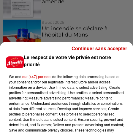
amende
9 août 2026
Un incendie se déclare à
l’hôpital du Mans
Continuer sans accepter
Le respect de votre vie privée est notre
9 août 2026
priorité
La comédienne rochefortaise
Dominique Frot est décédée
We and
our (447) partners
do the following data processing based on
your consent and/or our legitimate interest: Store and/or access
information on a device; Use limited data to select advertising; Create
profiles for personalised advertising; Use profiles to select personalised
advertising; Measure advertising performance; Measure content
performance; Understand audiences through statistics or combinations
of data from different sources; Develop and improve services; Create
Jeux
Voir plus
profiles to personalise content; Use profiles to select personalised
content; Use limited data to select content; Ensure security, prevent and
detect fraud, and fix errors; Deliver and present advertising and content;
Gagnez vos places pour
Save and communicate privacy choices. These technologies may