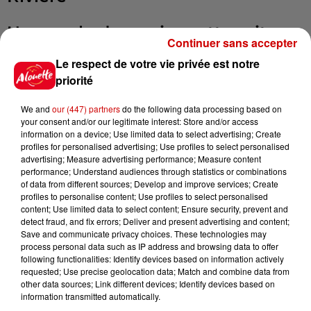
Un couple de marionnettes vit au
Continuer sans accepter
milieu des boîtes de toutes les
Le respect de votre vie privée est notre
tailles, de toutes les couleurs.
priorité
Dans chacune, une histoire du
quotidien, un souvenir. Madame
We and
our (447) partners
do the following data processing based on
perd la mémoire, doucement
your consent and/or our legitimate interest: Store and/or access
information on a device; Use limited data to select advertising; Create
glisse et dérape, tout se passe
profiles for personalised advertising; Use profiles to select personalised
dans sa boîte crânienne.
advertising; Measure advertising performance; Measure content
performance; Understand audiences through statistics or combinations
of data from different sources; Develop and improve services; Create
Entrée 10 € réservation
profiles to personalise content; Use profiles to select personalised
content; Use limited data to select content; Ensure security, prevent and
06.10.60.64.36 ou par mail
detect fraud, and fix errors; Deliver and present advertising and content;
compagnieauxdeuxailes@gmail.c
Save and communicate privacy choices. These technologies may
Infos
process personal data such as IP address and browsing data to offer
Voir plus
following functionalities: Identify devices based on information actively
requested; Use precise geolocation data; Match and combine data from
other data sources; Link different devices; Identify devices based on
13h42
information transmitted automatically.
Aide carburant pour les "grands