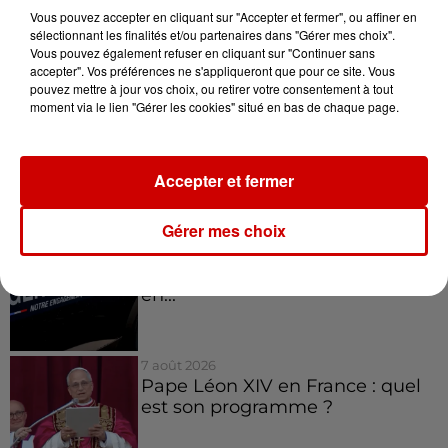
rouleurs" : le délai pour la...
Vous pouvez accepter en cliquant sur "Accepter et fermer", ou affiner en
sélectionnant les finalités et/ou partenaires dans "Gérer mes choix".
Vous pouvez également refuser en cliquant sur "Continuer sans
accepter". Vos préférences ne s'appliqueront que pour ce site. Vous
pouvez mettre à jour vos choix, ou retirer votre consentement à tout
10h54
moment via le lien "Gérer les cookies" situé en bas de chaque page.
Royan : elle tente d’écraser son
ex-conjoint et dit regretter...
Accepter et fermer
Gérer mes choix
9h45
Cambriolages : plus de 18 000
logements visités en juillet 2026,
en...
7 août 2026
Pape Léon XIV en France : quel
est son programme ?