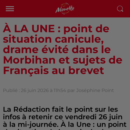
À LA UNE : point de
situation canicule,
drame évité dans le
Morbihan et sujets de
Français au brevet
Publié : 26 juin 2026 à 11h54 par
Joséphine Point
La Rédaction fait le point sur les
infos à retenir ce vendredi 26 juin
à la mi-journée. À la Une : un point