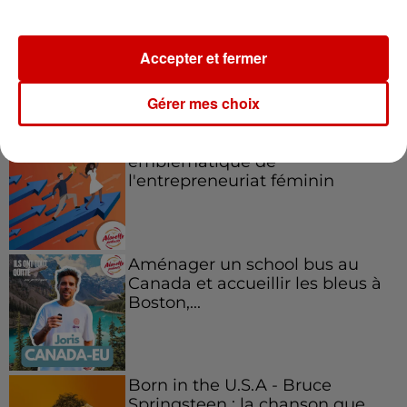
Accepter et fermer
Podcasts
Voir plus
Gérer mes choix
Kelly Massol, figure
emblématique de
l'entrepreneuriat féminin
Aménager un school bus au
Canada et accueillir les bleus à
Boston,...
Born in the U.S.A - Bruce
Springsteen : la chanson que