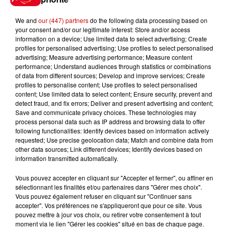
à Coulon !
We and
our (447) partners
do the following data processing based on
your consent and/or our legitimate interest: Store and/or access
information on a device; Use limited data to select advertising; Create
profiles for personalised advertising; Use profiles to select personalised
Le Duel - Gagnez vos entrées
advertising; Measure advertising performance; Measure content
performance; Understand audiences through statistics or combinations
pour l'un des zoos de nos
of data from different sources; Develop and improve services; Create
régions !
profiles to personalise content; Use profiles to select personalised
content; Use limited data to select content; Ensure security, prevent and
detect fraud, and fix errors; Deliver and present advertising and content;
Save and communicate privacy choices. These technologies may
process personal data such as IP address and browsing data to offer
Destination Vacances - Gagnez
following functionalities: Identify devices based on information actively
votre séjour en famille au cœur
requested; Use precise geolocation data; Match and combine data from
de la...
other data sources; Link different devices; Identify devices based on
information transmitted automatically.
Vous pouvez accepter en cliquant sur "Accepter et fermer", ou affiner en
sélectionnant les finalités et/ou partenaires dans "Gérer mes choix".
Destination Vacances : inscrivez-
Vous pouvez également refuser en cliquant sur "Continuer sans
vous !
accepter". Vos préférences ne s'appliqueront que pour ce site. Vous
pouvez mettre à jour vos choix, ou retirer votre consentement à tout
moment via le lien "Gérer les cookies" situé en bas de chaque page.