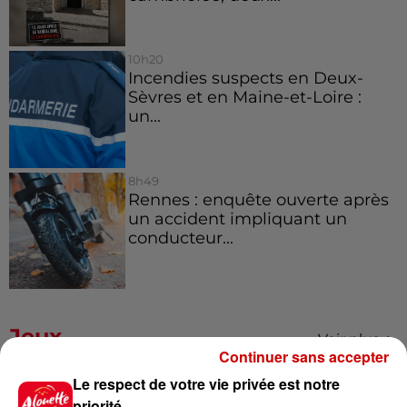
10h20
Incendies suspects en Deux-
Sèvres et en Maine-et-Loire :
un...
8h49
Rennes : enquête ouverte après
un accident impliquant un
conducteur...
Jeux
Voir plus
Continuer sans accepter
Le respect de votre vie privée est notre
Gagnez vos places pour le
priorité
festival Marché Gourmand 2026