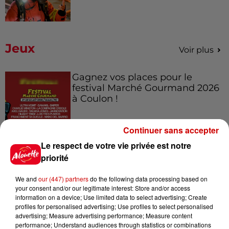
Jeux
Voir plus
Gagnez vos places pour le
festival Marché Gourmand 2026
à Coulon !
Continuer sans accepter
Le respect de votre vie privée est notre
Le Duel - Gagnez vos entrées
pour l'un des zoos de nos
priorité
régions !
We and
our (447) partners
do the following data processing based on
your consent and/or our legitimate interest: Store and/or access
information on a device; Use limited data to select advertising; Create
profiles for personalised advertising; Use profiles to select personalised
Destination Vacances - Gagnez
advertising; Measure advertising performance; Measure content
votre séjour en famille au cœur
performance; Understand audiences through statistics or combinations