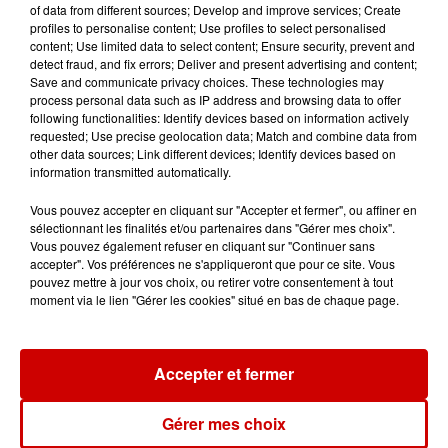
de la...
of data from different sources; Develop and improve services; Create
profiles to personalise content; Use profiles to select personalised
content; Use limited data to select content; Ensure security, prevent and
detect fraud, and fix errors; Deliver and present advertising and content;
Save and communicate privacy choices. These technologies may
process personal data such as IP address and browsing data to offer
Destination Vacances : inscrivez-
following functionalities: Identify devices based on information actively
vous !
requested; Use precise geolocation data; Match and combine data from
other data sources; Link different devices; Identify devices based on
information transmitted automatically.
Vous pouvez accepter en cliquant sur "Accepter et fermer", ou affiner en
sélectionnant les finalités et/ou partenaires dans "Gérer mes choix".
Vous pouvez également refuser en cliquant sur "Continuer sans
accepter". Vos préférences ne s'appliqueront que pour ce site. Vous
Podcasts
Voir plus
pouvez mettre à jour vos choix, ou retirer votre consentement à tout
moment via le lien "Gérer les cookies" situé en bas de chaque page.
Kelly Massol, figure
emblématique de
l'entrepreneuriat féminin
Accepter et fermer
Gérer mes choix