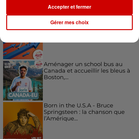
Podcasts
Accepter et fermer
Voir plus
Gérer mes choix
Kelly Massol, figure
emblématique de
l'entrepreneuriat féminin
Aménager un school bus au
Canada et accueillir les bleus à
Boston,...
Born in the U.S.A - Bruce
Springsteen : la chanson que
l’Amérique...