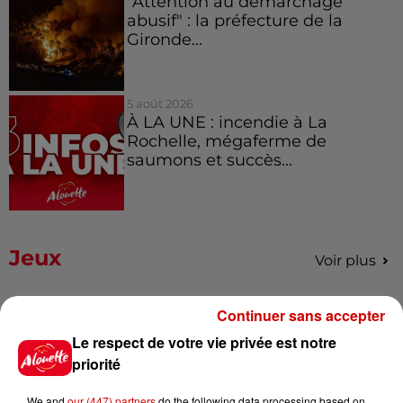
"Attention au démarchage
abusif" : la préfecture de la
Gironde...
5 août 2026
À LA UNE : incendie à La
Rochelle, mégaferme de
saumons et succès...
Jeux
Voir plus
Gagnez vos places pour le
Continuer sans accepter
Festival du Roi Arthur 2026 !
Le respect de votre vie privée est notre
priorité
We and
our (447) partners
do the following data processing based on