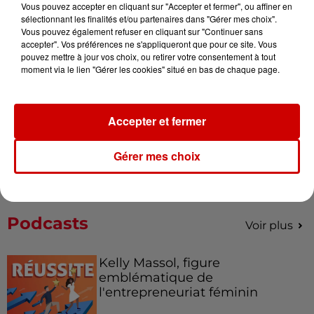
Vous pouvez accepter en cliquant sur "Accepter et fermer", ou affiner en
Gagnez vos entrées pour le
sélectionnant les finalités et/ou partenaires dans "Gérer mes choix".
Musée du Sport Automobile au
Vous pouvez également refuser en cliquant sur "Continuer sans
Mans !
accepter". Vos préférences ne s'appliqueront que pour ce site. Vous
pouvez mettre à jour vos choix, ou retirer votre consentement à tout
moment via le lien "Gérer les cookies" situé en bas de chaque page.
Destination Vacances - Gagnez
votre séjour en famille au cœur
Accepter et fermer
de la...
Gérer mes choix
Podcasts
Voir plus
Kelly Massol, figure
emblématique de
l'entrepreneuriat féminin