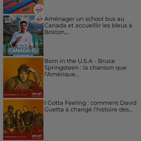
Aménager un school bus au
Canada et accueillir les bleus à
Boston,...
Born in the U.S.A - Bruce
Springsteen : la chanson que
l’Amérique...
I Gotta Feeling : comment David
Guetta a changé l’histoire des...