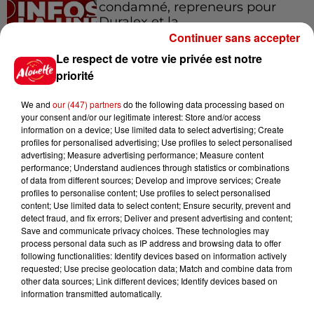
condamné, repreneurs pour
Duralex et la...
Continuer sans accepter
Le respect de votre vie privée est notre
priorité
Jeux
Voir plus
We and
our (447) partners
do the following data processing based on
your consent and/or our legitimate interest: Store and/or access
information on a device; Use limited data to select advertising; Create
Le Duel - Gagnez vos entrées
profiles for personalised advertising; Use profiles to select personalised
pour l'un des zoos de nos
advertising; Measure advertising performance; Measure content
régions !
performance; Understand audiences through statistics or combinations
of data from different sources; Develop and improve services; Create
profiles to personalise content; Use profiles to select personalised
content; Use limited data to select content; Ensure security, prevent and
detect fraud, and fix errors; Deliver and present advertising and content;
Gagnez vos places pour le
Save and communicate privacy choices. These technologies may
process personal data such as IP address and browsing data to offer
Festival du Roi Arthur 2026 !
following functionalities: Identify devices based on information actively
requested; Use precise geolocation data; Match and combine data from
other data sources; Link different devices; Identify devices based on
information transmitted automatically.