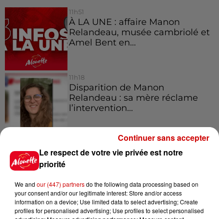
11h51
À LA UNE : affaire Manon
Relandeau, musée cambriolé et
Amel Bent en...
11h18
Disparition de Manon
Relandeau : sa mère réclame
l’intervention...
Continuer sans accepter
10h31
Le respect de votre vie privée est notre
Corrèze : le Musée Jacques
Chirac cambriolé pour la
priorité
troisième fois...
We and
our (447) partners
do the following data processing based on
your consent and/or our legitimate interest: Store and/or access
information on a device; Use limited data to select advertising; Create
10h23
profiles for personalised advertising; Use profiles to select personalised
Amel Bent en concert gratuit