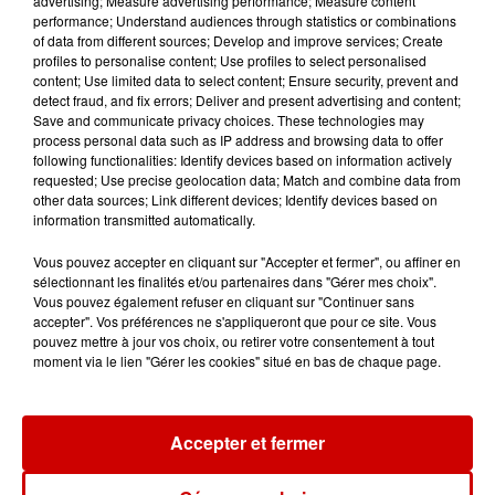
advertising; Measure advertising performance; Measure content
dans l’Ouest
performance; Understand audiences through statistics or combinations
of data from different sources; Develop and improve services; Create
profiles to personalise content; Use profiles to select personalised
content; Use limited data to select content; Ensure security, prevent and
detect fraud, and fix errors; Deliver and present advertising and content;
Save and communicate privacy choices. These technologies may
process personal data such as IP address and browsing data to offer
Jeux
following functionalities: Identify devices based on information actively
Voir plus
requested; Use precise geolocation data; Match and combine data from
other data sources; Link different devices; Identify devices based on
information transmitted automatically.
Gagnez vos places pour le
Festival du Roi Arthur 2026 !
Vous pouvez accepter en cliquant sur "Accepter et fermer", ou affiner en
sélectionnant les finalités et/ou partenaires dans "Gérer mes choix".
Vous pouvez également refuser en cliquant sur "Continuer sans
accepter". Vos préférences ne s'appliqueront que pour ce site. Vous
pouvez mettre à jour vos choix, ou retirer votre consentement à tout
moment via le lien "Gérer les cookies" situé en bas de chaque page.
Gagnez vos entrées pour le
Musée du Sport Automobile au
Mans !
Accepter et fermer