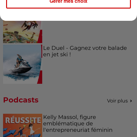
Gérer mes choix
Alouette vous invite à
Futuroscope Xperiences !
Le Duel - Gagnez votre balade
en jet ski !
Podcasts
Voir plus
Kelly Massol, figure
emblématique de
l'entrepreneuriat féminin