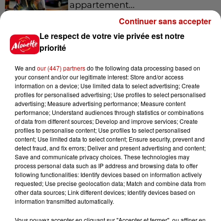
appartement...
Continuer sans accepter
Le respect de votre vie privée est notre
priorité
Jeux
Voir plus
We and
our (447) partners
do the following data processing based on
your consent and/or our legitimate interest: Store and/or access
Gagnez vos places pour le
information on a device; Use limited data to select advertising; Create
profiles for personalised advertising; Use profiles to select personalised
festival Marché Gourmand 2026
advertising; Measure advertising performance; Measure content
à Coulon !
performance; Understand audiences through statistics or combinations
of data from different sources; Develop and improve services; Create
profiles to personalise content; Use profiles to select personalised
content; Use limited data to select content; Ensure security, prevent and
detect fraud, and fix errors; Deliver and present advertising and content;
Le Duel - Gagnez vos entrées
Save and communicate privacy choices. These technologies may
pour l'un des zoos de nos
process personal data such as IP address and browsing data to offer
régions !
following functionalities: Identify devices based on information actively
requested; Use precise geolocation data; Match and combine data from
other data sources; Link different devices; Identify devices based on
information transmitted automatically.
Destination Vacances - Gagnez
Vous pouvez accepter en cliquant sur "Accepter et fermer", ou affiner en