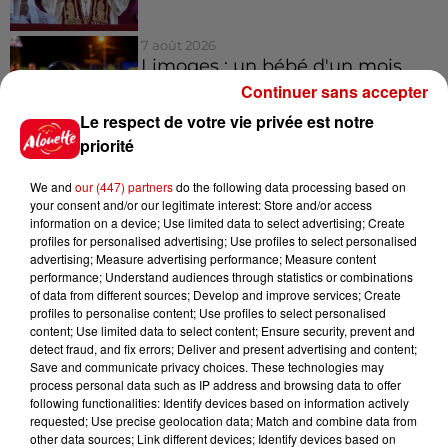
7 août 2026
Limoges : un bébé d'un mois
blessé dans un incendie, un
Continuer sans accepter
appartement...
Le respect de votre vie privée est notre
priorité
We and
our (447) partners
do the following data processing based on
your consent and/or our legitimate interest: Store and/or access
Jeux
Voir plus
information on a device; Use limited data to select advertising; Create
profiles for personalised advertising; Use profiles to select personalised
advertising; Measure advertising performance; Measure content
Gagnez vos places pour le
performance; Understand audiences through statistics or combinations
festival Marché Gourmand 2026
of data from different sources; Develop and improve services; Create
à Coulon !
profiles to personalise content; Use profiles to select personalised
content; Use limited data to select content; Ensure security, prevent and
detect fraud, and fix errors; Deliver and present advertising and content;
Save and communicate privacy choices. These technologies may
process personal data such as IP address and browsing data to offer
following functionalities: Identify devices based on information actively
Le Duel - Gagnez vos entrées
requested; Use precise geolocation data; Match and combine data from
pour l'un des zoos de nos
other data sources; Link different devices; Identify devices based on
régions !