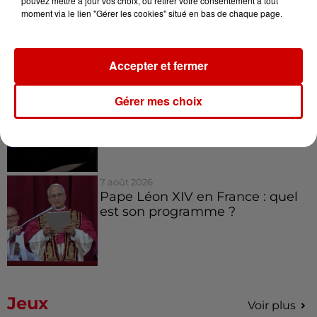
pouvez mettre à jour vos choix, ou retirer votre consentement à tout
Royan : elle tente d’écraser son
moment via le lien "Gérer les cookies" situé en bas de chaque page.
ex-conjoint et dit regretter...
Accepter et fermer
9h45
Gérer mes choix
Cambriolages : plus de 18 000
logements visités en juillet 2026,
en...
7 août 2026
Pape Léon XIV en France : quel
est son programme ?
Jeux
Voir plus