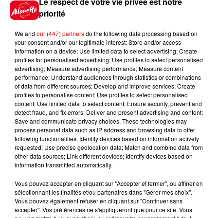
Le respect de votre vie privée est notre
priorité
Cette longue interruption n'a pas empêché l'Équipe
de France de
s'imposer 3-0
grâce à un doublé de
We and
our (447) partners
do the following data processing based on
Kylian Mbappé et un but d'Ousmane Dembélé. Les
your consent and/or our legitimate interest: Store and/or access
information on a device; Use limited data to select advertising; Create
e
Bleus sont
qualifiés pour les 16
de finale de la
profiles for personalised advertising; Use profiles to select personalised
Coupe du monde
.
advertising; Measure advertising performance; Measure content
performance; Understand audiences through statistics or combinations
Prochain match ce vendredi 26 juin contre la
of data from different sources; Develop and improve services; Create
Norvège
, à 21h (heure française), pour obtenir la
profiles to personalise content; Use profiles to select personalised
content; Use limited data to select content; Ensure security, prevent and
première place du groupe.
detect fraud, and fix errors; Deliver and present advertising and content;
Infos
Save and communicate privacy choices. These technologies may
Voir plus
process personal data such as IP address and browsing data to offer
following functionalities: Identify devices based on information actively
requested; Use precise geolocation data; Match and combine data from
13h42
other data sources; Link different devices; Identify devices based on
Aide carburant pour les "grands
information transmitted automatically.
rouleurs" : le délai pour la...
Vous pouvez accepter en cliquant sur "Accepter et fermer", ou affiner en
sélectionnant les finalités et/ou partenaires dans "Gérer mes choix".
Vous pouvez également refuser en cliquant sur "Continuer sans
accepter". Vos préférences ne s'appliqueront que pour ce site. Vous
10h54