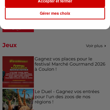
Accepter et fermer
7 août 2026
À LA UNE : professeur
Gérer mes choix
condamné, repreneurs pour
Duralex et la...
Jeux
Voir plus
Gagnez vos places pour le
festival Marché Gourmand 2026
à Coulon !
Le Duel - Gagnez vos entrées
pour l'un des zoos de nos
régions !