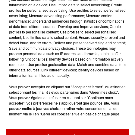
Infos
Voir plus
information on a device; Use limited data to select advertising; Create
profiles for personalised advertising; Use profiles to select personalised
advertising; Measure advertising performance; Measure content
7 août 2026
performance; Understand audiences through statistics or combinations
Pape Léon XIV en France : quel
of data from different sources; Develop and improve services; Create
est son programme ?
profiles to personalise content; Use profiles to select personalised
content; Use limited data to select content; Ensure security, prevent and
detect fraud, and fix errors; Deliver and present advertising and content;
Save and communicate privacy choices. These technologies may
process personal data such as IP address and browsing data to offer
7 août 2026
following functionalities: Identify devices based on information actively
Limoges : un bébé d'un mois
requested; Use precise geolocation data; Match and combine data from
other data sources; Link different devices; Identify devices based on
blessé dans un incendie, un
information transmitted automatically.
appartement...
Vous pouvez accepter en cliquant sur "Accepter et fermer", ou affiner en
sélectionnant les finalités et/ou partenaires dans "Gérer mes choix".
Vous pouvez également refuser en cliquant sur "Continuer sans
7 août 2026
accepter". Vos préférences ne s'appliqueront que pour ce site. Vous
Éclipse solaire : découvrez les
pouvez mettre à jour vos choix, ou retirer votre consentement à tout
meilleurs spots d'observation
moment via le lien "Gérer les cookies" situé en bas de chaque page.
du...