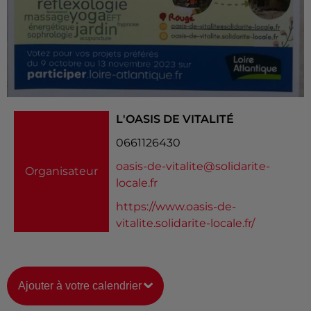
L'OASIS DE VITALITÉ
0661126430
oasis-de-vitalite@solidarite-
Organisateur
locale.fr
https://www.oasis-de-
vitalite.solidarite-locale.fr/
Ajouter à votre calendrier