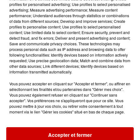
profiles for personalised advertising; Use profiles to select personalised
advertising; Measure advertising performance; Measure content
11h51
performance; Understand audiences through statistics or combinations
À LA UNE : professeur
of data from different sources; Develop and improve services; Create
condamné, repreneurs pour
profiles to personalise content; Use profiles to select personalised
Duralex et la...
content; Use limited data to select content; Ensure security, prevent and
detect fraud, and fix errors; Deliver and present advertising and content;
Save and communicate privacy choices. These technologies may
process personal data such as IP address and browsing data to offer
following functionalities: Identify devices based on information actively
requested; Use precise geolocation data; Match and combine data from
Jeux
other data sources; Link different devices; Identify devices based on
Voir plus
information transmitted automatically.
Le Duel - Gagnez vos entrées
Vous pouvez accepter en cliquant sur "Accepter et fermer", ou affiner en
pour l'un des zoos de nos
sélectionnant les finalités et/ou partenaires dans "Gérer mes choix".
Vous pouvez également refuser en cliquant sur "Continuer sans
régions !
accepter". Vos préférences ne s'appliqueront que pour ce site. Vous
pouvez mettre à jour vos choix, ou retirer votre consentement à tout
moment via le lien "Gérer les cookies" situé en bas de chaque page.
Gagnez vos places pour le
Festival du Roi Arthur 2026 !
Accepter et fermer