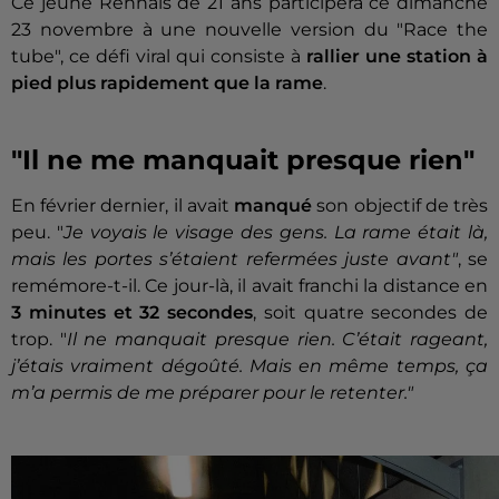
Ce jeune Rennais de 21 ans participera ce dimanche
23 novembre à une nouvelle version du "Race the
tube", ce défi viral qui consiste à
rallier une station à
pied plus rapidement que la rame
.
"Il ne me manquait presque rien"
En février dernier, il avait
manqué
son objectif de très
peu. "
Je voyais le visage des gens. La rame était là,
mais les portes s’étaient refermées juste avant"
, se
remémore-t-il. Ce jour-là, il avait franchi la distance en
3 minutes et 32 secondes
, soit quatre secondes de
trop. "
Il ne manquait presque rien. C’était rageant,
j’étais vraiment dégoûté. Mais en même temps, ça
m’a permis de me préparer pour le retenter."