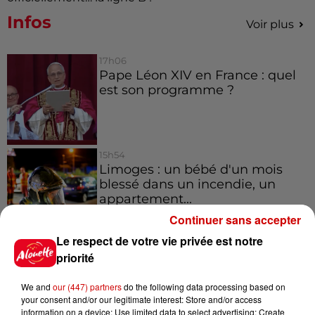
Infos
Voir plus
17h06
Pape Léon XIV en France : quel
est son programme ?
15h54
Limoges : un bébé d'un mois
blessé dans un incendie, un
appartement...
Continuer sans accepter
Le respect de votre vie privée est notre
15h02
priorité
Éclipse solaire : découvrez les
meilleurs spots d'observation
We and
our (447) partners
do the following data processing based on
du...
your consent and/or our legitimate interest: Store and/or access
information on a device; Use limited data to select advertising; Create