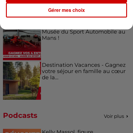
Gérer mes choix
Gagnez vos entrées pour le
Musée du Sport Automobile au
Mans !
Destination Vacances - Gagnez
votre séjour en famille au cœur
de la...
Podcasts
Voir plus
Kelly Massol, figure