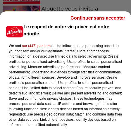
Alouette vous invite à
Futuroscope Xperiences !
Continuer sans accepter
Le respect de votre vie privée est notre
priorité
We and
our (447) partners
do the following data processing based on
Le Duel - Gagnez votre balade
your consent and/or our legitimate interest: Store and/or access
en jet ski !
information on a device; Use limited data to select advertising; Create
profiles for personalised advertising; Use profiles to select personalised
advertising; Measure advertising performance; Measure content
performance; Understand audiences through statistics or combinations
of data from different sources; Develop and improve services; Create
profiles to personalise content; Use profiles to select personalised
content; Use limited data to select content; Ensure security, prevent and
detect fraud, and fix errors; Deliver and present advertising and content;
Podcasts
Voir plus
Save and communicate privacy choices. These technologies may
process personal data such as IP address and browsing data to offer
following functionalities: Identify devices based on information actively
Kelly Massol, figure
requested; Use precise geolocation data; Match and combine data from
other data sources; Link different devices; Identify devices based on
emblématique de
information transmitted automatically.
l'entrepreneuriat féminin