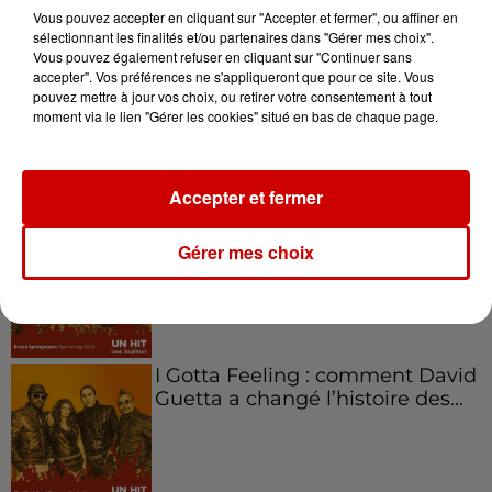
Vous pouvez accepter en cliquant sur "Accepter et fermer", ou affiner en
sélectionnant les finalités et/ou partenaires dans "Gérer mes choix".
Vous pouvez également refuser en cliquant sur "Continuer sans
accepter". Vos préférences ne s'appliqueront que pour ce site. Vous
Aménager un school bus au
pouvez mettre à jour vos choix, ou retirer votre consentement à tout
Canada et accueillir les bleus à
moment via le lien "Gérer les cookies" situé en bas de chaque page.
Boston,...
Accepter et fermer
Born in the U.S.A - Bruce
Gérer mes choix
Springsteen : la chanson que
l’Amérique...
I Gotta Feeling : comment David
Guetta a changé l’histoire des...