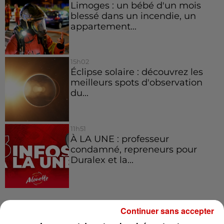
Limoges : un bébé d'un mois
blessé dans un incendie, un
appartement...
15h02
Éclipse solaire : découvrez les
meilleurs spots d'observation
du...
11h51
À LA UNE : professeur
condamné, repreneurs pour
Duralex et la...
Continuer sans accepter
Jeux
Voir plus