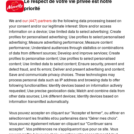
Le respect de votre vie privée est notre
priorité
Le Duel - Gagnez vos entrées
pour l'un des zoos de nos
We and
our (447) partners
do the following data processing based on
régions !
your consent and/or our legitimate interest: Store and/or access
information on a device; Use limited data to select advertising; Create
profiles for personalised advertising; Use profiles to select personalised
advertising; Measure advertising performance; Measure content
performance; Understand audiences through statistics or combinations
Gagnez vos places pour le
of data from different sources; Develop and improve services; Create
Festival du Roi Arthur 2026 !
profiles to personalise content; Use profiles to select personalised
content; Use limited data to select content; Ensure security, prevent and
detect fraud, and fix errors; Deliver and present advertising and content;
Save and communicate privacy choices. These technologies may
process personal data such as IP address and browsing data to offer
following functionalities: Identify devices based on information actively
Gagnez vos entrées pour le
requested; Use precise geolocation data; Match and combine data from
other data sources; Link different devices; Identify devices based on
Musée du Sport Automobile au
information transmitted automatically.
Mans !
Vous pouvez accepter en cliquant sur "Accepter et fermer", ou affiner en
sélectionnant les finalités et/ou partenaires dans "Gérer mes choix".
Vous pouvez également refuser en cliquant sur "Continuer sans
accepter". Vos préférences ne s'appliqueront que pour ce site. Vous
Destination Vacances - Gagnez