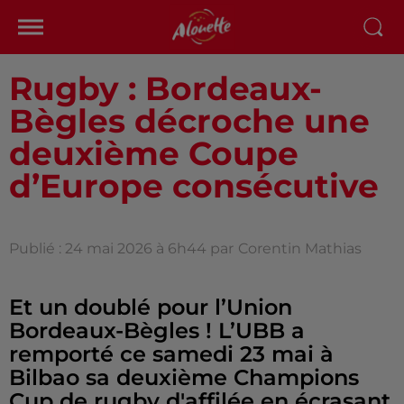
Rugby : Bordeaux-
Bègles décroche une
deuxième Coupe
d’Europe consécutive
Publié : 24 mai 2026 à 6h44 par
Corentin Mathias
Et un doublé pour l’Union
Bordeaux-Bègles ! L’UBB a
remporté ce samedi 23 mai à
Bilbao sa deuxième Champions
Cup de rugby d'affilée en écrasant