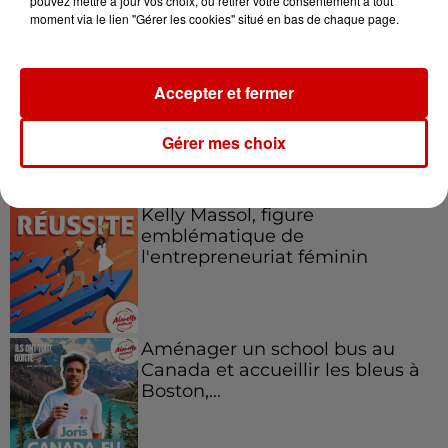
pouvez mettre à jour vos choix, ou retirer votre consentement à tout
votre séjour en famille au cœur
moment via le lien "Gérer les cookies" situé en bas de chaque page.
de la...
Accepter et fermer
Gérer mes choix
Podcasts
Voir plus
Kelly Massol, figure
emblématique de
l'entrepreneuriat féminin
Aménager un school bus au
Canada et accueillir les bleus à
Boston,...