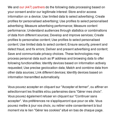
We and
our (447) partners
do the following data processing based on
your consent and/or our legitimate interest: Store and/or access
information on a device; Use limited data to select advertising; Create
profiles for personalised advertising; Use profiles to select personalised
Le Duel - Gagnez vos entrées
advertising; Measure advertising performance; Measure content
pour l'un des zoos de nos
performance; Understand audiences through statistics or combinations
régions !
of data from different sources; Develop and improve services; Create
profiles to personalise content; Use profiles to select personalised
content; Use limited data to select content; Ensure security, prevent and
detect fraud, and fix errors; Deliver and present advertising and content;
Save and communicate privacy choices. These technologies may
Destination Vacances - Gagnez
process personal data such as IP address and browsing data to offer
votre séjour en famille au cœur
following functionalities: Identify devices based on information actively
de la...
requested; Use precise geolocation data; Match and combine data from
other data sources; Link different devices; Identify devices based on
information transmitted automatically.
Vous pouvez accepter en cliquant sur "Accepter et fermer", ou affiner en
Destination Vacances : inscrivez-
sélectionnant les finalités et/ou partenaires dans "Gérer mes choix".
Vous pouvez également refuser en cliquant sur "Continuer sans
vous !
accepter". Vos préférences ne s'appliqueront que pour ce site. Vous
pouvez mettre à jour vos choix, ou retirer votre consentement à tout
moment via le lien "Gérer les cookies" situé en bas de chaque page.