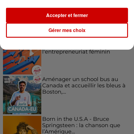
Accepter et fermer
Podcasts
Voir plus
Gérer mes choix
Kelly Massol, figure
emblématique de
l'entrepreneuriat féminin
Aménager un school bus au
Canada et accueillir les bleus à
Boston,...
Born in the U.S.A - Bruce
Springsteen : la chanson que
l’Amérique...