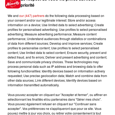
est son programme ?
priorité
We and
our (447) partners
do the following data processing based on
your consent and/or our legitimate interest: Store and/or access
information on a device; Use limited data to select advertising; Create
7 août 2026
profiles for personalised advertising; Use profiles to select personalised
Limoges : un bébé d'un mois
advertising; Measure advertising performance; Measure content
blessé dans un incendie, un
performance; Understand audiences through statistics or combinations
appartement...
of data from different sources; Develop and improve services; Create
profiles to personalise content; Use profiles to select personalised
content; Use limited data to select content; Ensure security, prevent and
detect fraud, and fix errors; Deliver and present advertising and content;
7 août 2026
Save and communicate privacy choices. These technologies may
Éclipse solaire : découvrez les
process personal data such as IP address and browsing data to offer
following functionalities: Identify devices based on information actively
meilleurs spots d'observation
requested; Use precise geolocation data; Match and combine data from
du...
other data sources; Link different devices; Identify devices based on
information transmitted automatically.
Vous pouvez accepter en cliquant sur "Accepter et fermer", ou affiner en
7 août 2026
sélectionnant les finalités et/ou partenaires dans "Gérer mes choix".
À LA UNE : professeur
Vous pouvez également refuser en cliquant sur "Continuer sans
condamné, repreneurs pour
accepter". Vos préférences ne s'appliqueront que pour ce site. Vous
Duralex et la...
pouvez mettre à jour vos choix, ou retirer votre consentement à tout