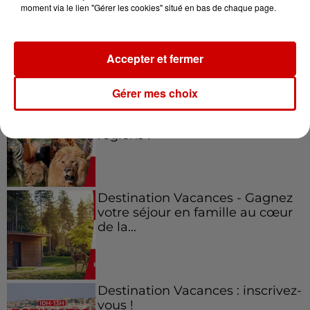
moment via le lien "Gérer les cookies" situé en bas de chaque page.
Accepter et fermer
Jeux
Voir plus
Gérer mes choix
Le Duel - Gagnez vos entrées
pour l'un des zoos de nos
régions !
Destination Vacances - Gagnez
votre séjour en famille au cœur
de la...
Destination Vacances : inscrivez-
vous !