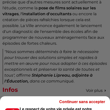
précise que d'autres mesures sont actuellement à
l'étude, comme la
pose de films solaires sur les
vitrages
, l
'installation d'occultants
ou encore la
création de pièces rafraîchies lorsque cela est
possible. La Ville annonce également le lancement
d'un diagnostic de l'ensemble des écoles afin de
programmer de nouveaux aménagements face aux
épisodes de fortes chaleurs.
"
Nous sommes déterminés à faire le nécessaire
pour trouver des solutions simples et rapides à
mettre en œuvre pour nous adapter à ces épisodes
exceptionnels et préserver la santé de toutes et
tous
", affirme
Stéphanie Lipreau, adjointe à
l'Éducation,
dans ce communiqué.
Infos
Voir plus
Continuer sans accepter
7 août 2026
Pape Léon XIV en France : quel
Le respect de votre vie privée est notre