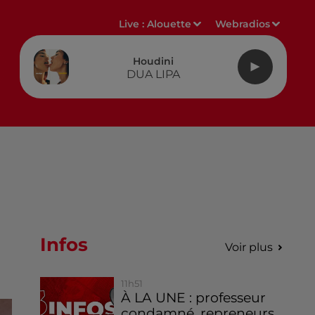
Live :
Alouette
Webradios
Houdini
DUA LIPA
Infos
Voir plus
11h51
À LA UNE : professeur
condamné, repreneurs