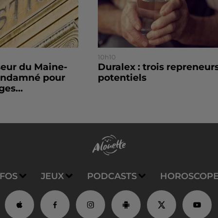
10h10
seur du Maine-
Duralex : trois repreneur
condamné pour
potentiels
es...
NFOS
JEUX
PODCASTS
HOROSCOP