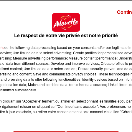
er
ifié l'augmentation de ce 1
juin de
"
bonne nouvelle po
Contin
re minimum
. Mais pour la CGT, cette augmentation, "
ce n'
e pour les salariés au Smic
".
n a, ce n'est pas assez
", a estimé une femme de 25 a
Le respect de votre vie privée est notre priorité
e pas un chariot (de supermarché, ndlr).
On compte l
 les moins chers même si ce sont des produits anti-gaspi
ers
do the following data processing based on your consent and/or our legitimate int
is
ce n'est vraiment pas évident
" de boucler son budg
device; Use limited data to select advertising; Create profiles for personalised adver
vertising; Measure advertising performance; Measure content performance; Unders
ns of data from different sources; Develop and improve services; Create profiles to 
alised content; Use limited data to select content; Ensure security, prevent and detect
ertising and content; Save and communicate privacy choices. These technologies
ntaire
and browsing data to offer following functionalities: Identify devices based on infor
eolocation data; Match and combine data from other data sources; Link different de
er
nsmitted automatically.
 mécanique le 1
janvier, qui se fonde notamment s
énages les plus pauvres. En cours d'année, si l'inflat
cliquant sur "Accepter et fermer", ou affiner en sélectionnant les finalités et/ou pa
 dans les mêmes proportions. C'est la situation actue
 également refuser en cliquant sur "Continuer sans accepter". Vos préférences ne 
tre à jour vos choix, ou retirer votre consentement à tout moment via le lien "Gérer 
ernement peut choisir de donner un coup de pouce 
demain de l'élection de François Hollande à l'Élysée.