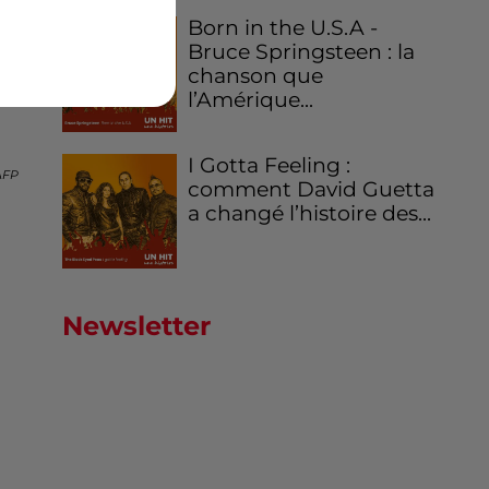
Born in the U.S.A -
Bruce Springsteen : la
chanson que
l’Amérique...
I Gotta Feeling :
AFP
comment David Guetta
a changé l’histoire des...
Newsletter