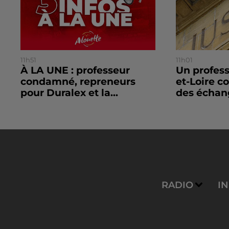
11h51
11h01
À LA UNE : professeur
Un profes
condamné, repreneurs
et-Loire 
pour Duralex et la...
des échang
RADIO
I