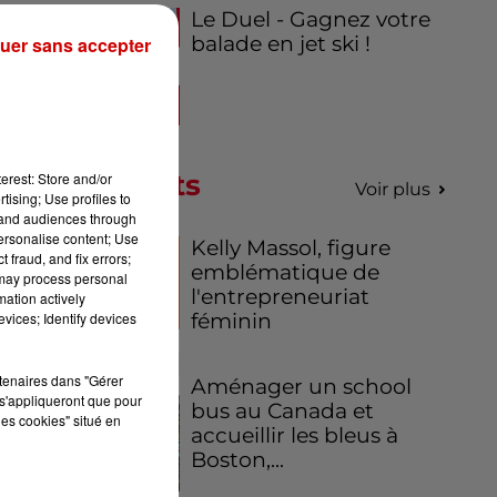
Le Duel - Gagnez votre
ur
balade en jet ski !
uer sans accepter
est
ns
es
 ou
Podcasts
erest: Store and/or
Voir plus
et
tising; Use profiles to
tand audiences through
personalise content; Use
Kelly Massol, figure
 fraud, and fix errors;
emblématique de
 may process personal
l'entrepreneuriat
mation actively
féminin
vices; Identify devices
ur
ion
rtenaires dans "Gérer
Aménager un school
lle
s'appliqueront que pour
bus au Canada et
les cookies" situé en
accueillir les bleus à
au
Boston,...