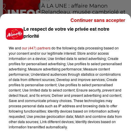
À LA UNE : affaire Manon
Relandeau, musée cambriolé et
Amel Bent en...
Continuer sans accepter
Le respect de votre vie privée est notre
priorité
We and
our (447) partners
do the following data processing based on
Jeux
Voir plus
your consent and/or our legitimate interest: Store and/or access
information on a device; Use limited data to select advertising; Create
profiles for personalised advertising; Use profiles to select personalised
Gagnez vos places pour le
advertising; Measure advertising performance; Measure content
Festival du Roi Arthur 2026 !
performance; Understand audiences through statistics or combinations
of data from different sources; Develop and improve services; Create
profiles to personalise content; Use profiles to select personalised
content; Use limited data to select content; Ensure security, prevent and
detect fraud, and fix errors; Deliver and present advertising and content;
Save and communicate privacy choices. These technologies may
Gagnez vos entrées pour le
process personal data such as IP address and browsing data to offer
Musée du Sport Automobile au
following functionalities: Identify devices based on information actively
requested; Use precise geolocation data; Match and combine data from
Mans !
other data sources; Link different devices; Identify devices based on
information transmitted automatically.