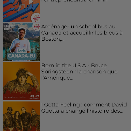
Aménager un school bus au
Canada et accueillir les bleus à
Boston,...
Born in the U.S.A - Bruce
Springsteen : la chanson que
l’Amérique...
I Gotta Feeling : comment David
Guetta a changé l’histoire des...