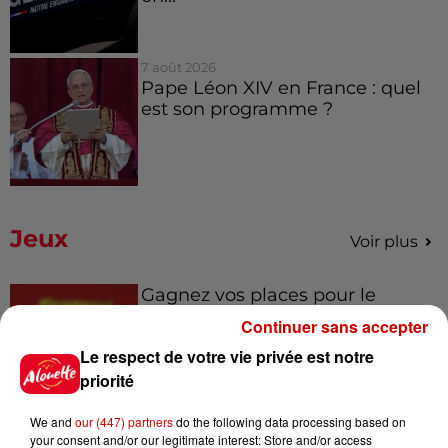
7 août 2026
Pape Léon XIV en France : quel
est son programme ?
Jeux
Voir plus
Gagnez vos places pour le
festival Marché Gourmand 2026
Continuer sans accepter
à Coulon !
Le respect de votre vie privée est notre
priorité
We and
our (447) partners
do the following data processing based on
Le Duel - Gagnez vos entrées
your consent and/or our legitimate interest: Store and/or access