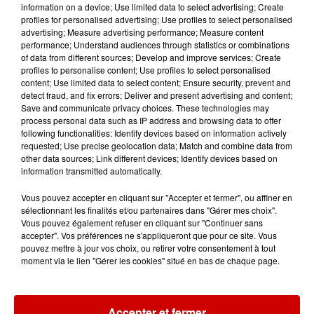
pour l'un des zoos de nos
information on a device; Use limited data to select advertising; Create
régions !
profiles for personalised advertising; Use profiles to select personalised
advertising; Measure advertising performance; Measure content
performance; Understand audiences through statistics or combinations
of data from different sources; Develop and improve services; Create
profiles to personalise content; Use profiles to select personalised
Destination Vacances - Gagnez
content; Use limited data to select content; Ensure security, prevent and
votre séjour en famille au cœur
detect fraud, and fix errors; Deliver and present advertising and content;
de la...
Save and communicate privacy choices. These technologies may
process personal data such as IP address and browsing data to offer
following functionalities: Identify devices based on information actively
requested; Use precise geolocation data; Match and combine data from
other data sources; Link different devices; Identify devices based on
information transmitted automatically.
Destination Vacances : inscrivez-
vous !
Vous pouvez accepter en cliquant sur "Accepter et fermer", ou affiner en
sélectionnant les finalités et/ou partenaires dans "Gérer mes choix".
Vous pouvez également refuser en cliquant sur "Continuer sans
accepter". Vos préférences ne s'appliqueront que pour ce site. Vous
pouvez mettre à jour vos choix, ou retirer votre consentement à tout
moment via le lien "Gérer les cookies" situé en bas de chaque page.
Podcasts
Voir plus
Accepter et fermer