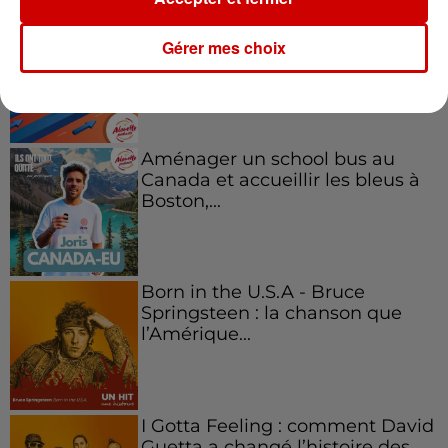
Kelly Massol, figure
emblématique de
Gérer mes choix
l'entrepreneuriat féminin
Aménager un school bus au
Canada et accueillir les bleus à
Boston,...
Born in the U.S.A - Bruce
Springsteen : la chanson que
l’Amérique...
I Gotta Feeling : comment David
Guetta a changé l’histoire des...