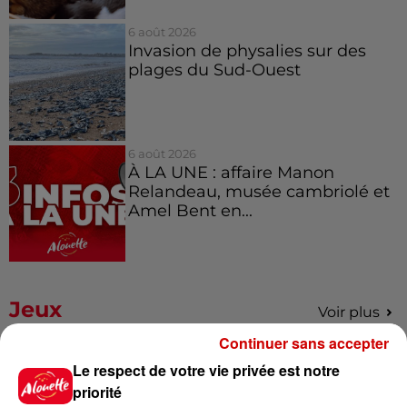
6 août 2026
Invasion de physalies sur des
plages du Sud-Ouest
6 août 2026
À LA UNE : affaire Manon
Relandeau, musée cambriolé et
Amel Bent en...
Jeux
Voir plus
Continuer sans accepter
Gagnez vos places pour le
Le respect de votre vie privée est notre
Festival du Roi Arthur 2026 !
priorité